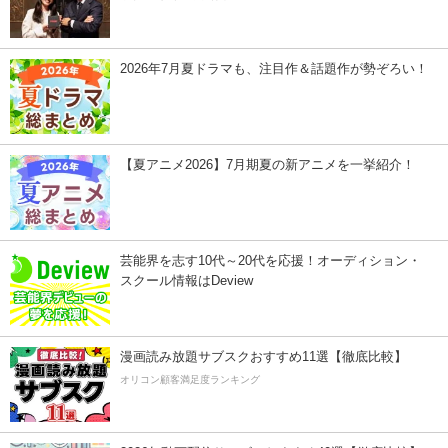
2026年7月夏ドラマも、注目作＆話題作が勢ぞろい！
【夏アニメ2026】7月期夏の新アニメを一挙紹介！
芸能界を志す10代～20代を応援！オーディション・
スクール情報はDeview
漫画読み放題サブスクおすすめ11選【徹底比較】
オリコン顧客満足度ランキング