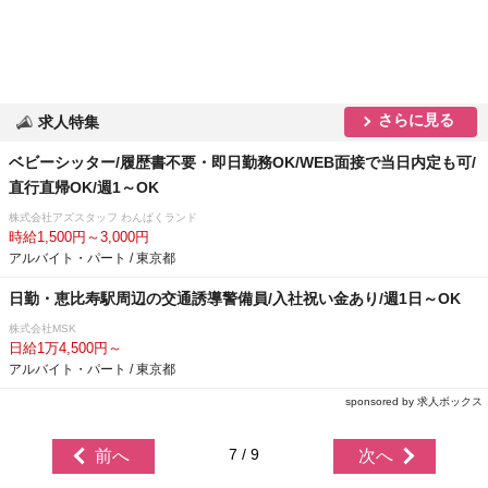
さらに見る
求人特集
ベビーシッター/履歴書不要・即日勤務OK/WEB面接で当日内定も可/
直行直帰OK/週1～OK
株式会社アズスタッフ わんぱくランド
時給1,500円～3,000円
アルバイト・パート / 東京都
日勤・恵比寿駅周辺の交通誘導警備員/入社祝い金あり/週1日～OK
株式会社MSK
日給1万4,500円～
アルバイト・パート / 東京都
sponsored by 求人ボックス
7 / 9
前へ
次へ