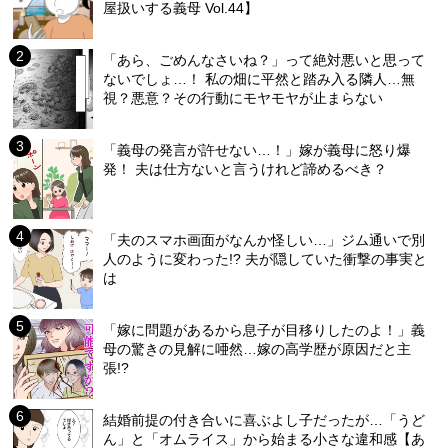
屋扱いする義母 Vol.44】
「あら、ごめんなさいね？」って絶対悪いと思って
ないでしょ…！ 私の畑に平然と踏み入る隣人…無
視？悪意？その行動にモヤモヤが止まらない
「義母の発言が許せない…！」嫁が義母に怒り爆
発！ 夫は仕方ないと言うけれど諦めるべき？
「夫のスマホ画面がなんか怪しい…」ジム通いで別
人のように変わった!? 夫が隠していた衝撃の事実と
は
「嫁に問題があるから息子が目移りしたのよ！」義
母の驚きの見解に唖然…嫁の高学歴が原因だと主
張!?
結婚前提の付き合いに喜ぶよし子だったが…「うど
ん」と「オムライス」から始まる小さな違和感【あ