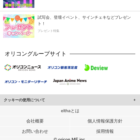
試写会、登壇イベント、サインチェキなどプレゼン
ト！
プレゼント特集
オリコングループサイト
クッキーの使用について
このサイトでは Cookie を使用して、ユーザーに合わせたコンテンツや広告の
elthaとは
表示、ソーシャル メディア機能の提供、広告の表示回数やクリック数の測定を
会社概要
個人情報保護方針
行っています。
また、ユーザーによるサイトの利用状況についても情報を収集し、ソーシャル
お問い合わせ
採用情報
メディアや広告配信、データ解析の各パートナーに提供しています。
各パートナーは、この情報とユーザーが各パートナーに提供した他の情報や、
© oricon ME inc.