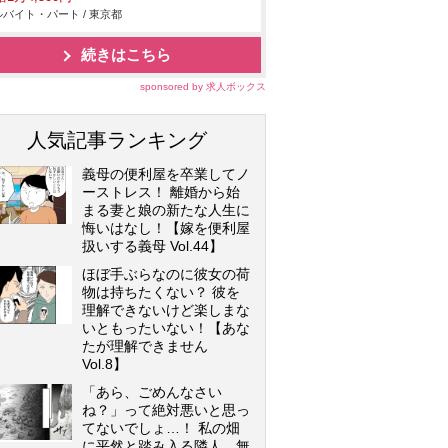
バイト・パート / 東京都
続きはこちら
sponsored by 求人ボックス
人気記事ランキング
義母の便利屋を卒業してノ
ーストレス！ 離婚から始
まる妻と娘の新たな人生に
悔いはなし！【嫁を便利屋
扱いする義母 Vol.44】
ほぼ手ぶらなのに彼女の荷
物は持ちたくない？ 彼を
理解できないけど楽しまな
いともったいない！【あな
たが理解できません
Vol.8】
「あら、ごめんなさい
ね？」って絶対悪いと思っ
てないでしょ…！ 私の畑
に平然と踏み入る隣人…無