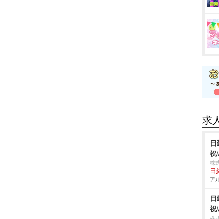
求
日
祝
株
日給
アル
日
祝
株