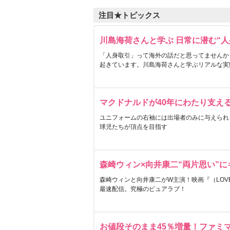
注目★トピックス
川島海荷さんと学ぶ 日常に潜む“人
「人身取引」って海外の話だと思ってませんか
起きています。川島海荷さんと学ぶリアルな実
マクドナルドが40年にわたり支え
ユニフォームの右袖には出場者のみに与えられ
球児たちが頂点を目指す
森崎ウィン×向井康二“両片思い”
森崎ウィンと向井康二がW主演！映画『（LOVE S
最速配信。究極のピュアラブ！
お値段そのまま45％増量！ファミ