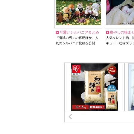
可愛いシルバニアまとめ
癒やしの猫ま
『鬼滅の刃』の再現ほか、人
人気タレント猫、
気のシルバニア投稿を公開
キュートな猫ズラ