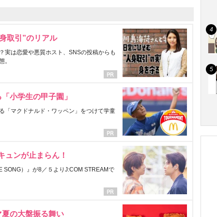
身取引”のリアル
？実は恋愛や悪質ホスト、SNSの投稿からも
態。
る「小学生の甲子園」
る「マクドナルド・ワッペン」をつけて学童
にキュンが止まらん！
ONG）』が8／５よりJ:COM STREAMで
マ夏の大盤振る舞い