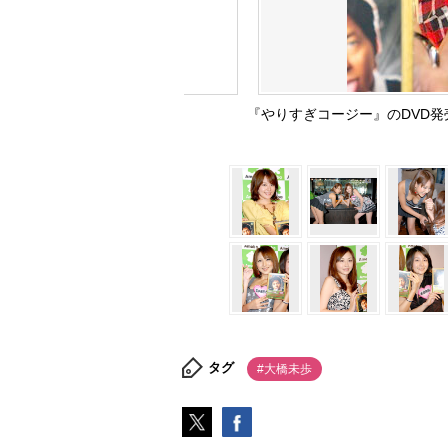
『やりすぎコージー』のDVD
タグ
#大橋未歩