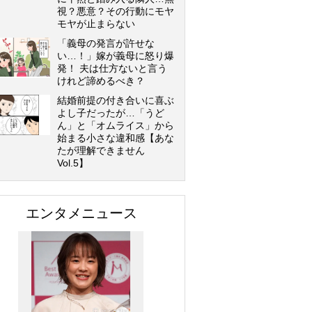
視？悪意？その行動にモヤ
モヤが止まらない
「義母の発言が許せな
い…！」嫁が義母に怒り爆
発！ 夫は仕方ないと言う
けれど諦めるべき？
結婚前提の付き合いに喜ぶ
よし子だったが…「うど
ん」と「オムライス」から
始まる小さな違和感【あな
たが理解できません
Vol.5】
エンタメニュース