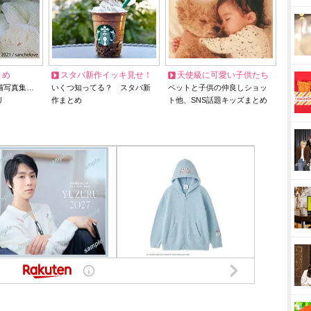
とめ
スタバ新作イッキ見せ！
天使級に可愛い子供たち
猫写真集…
いくつ知ってる？ スタバ新
ペットと子供の仲良しショッ
リ
作まとめ
ト他、SNS話題キッズまとめ