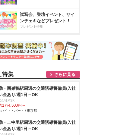
試写会、登壇イベント、サイ
ンチェキなどプレゼント！
プレゼント特集
人特集
さらに見る
勤・西巣鴨駅周辺の交通誘導警備員/入社
い金あり/週1日～OK
式会社MSK
1万4,500円～
バイト・パート / 東京都
勤・上中里駅周辺の交通誘導警備員/入社
い金あり/週1日～OK
式会社MSK