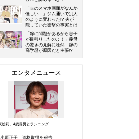
「夫のスマホ画面がなんか
怪しい…」ジム通いで別人
のように変わった!? 夫が
隠していた衝撃の事実とは
「嫁に問題があるから息子
が目移りしたのよ！」義母
の驚きの見解に唖然…嫁の
高学歴が原因だと主張!?
エンタメニュース
坂絵莉、4歳長男とランニング
小原正子、資格取得を報告