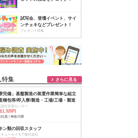
試写会、登壇イベント、サイ
ンチェキなどプレゼント！
プレゼント特集
人特集
さらに見る
寮完備」基盤製造の装置作業簡単な組立
査梱包等/即入寮/製造・工場/工場・製造
式会社京栄センター
1,320円
社員 / 神奈川県
ネン類の回収スタッフ
タキューセイモア株式会社