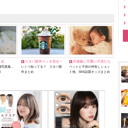
とめ
スタバ新作イッキ見せ！
天使級に可愛い子供たち
猫写真集…
いくつ知ってる？ スタバ新
ペットと子供の仲良しショッ
リ
作まとめ
ト他、SNS話題キッズまとめ