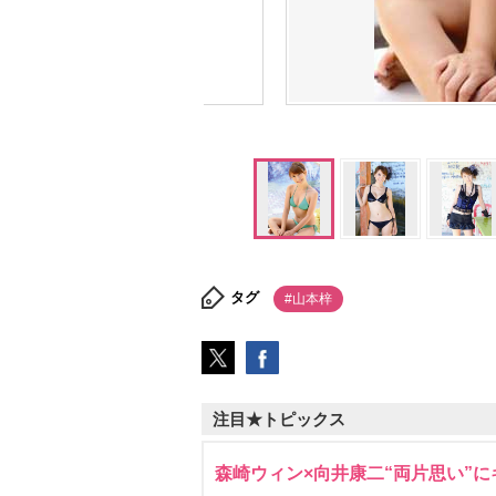
タグ
#山本梓
注目★トピックス
森崎ウィン×向井康二“両片思い”