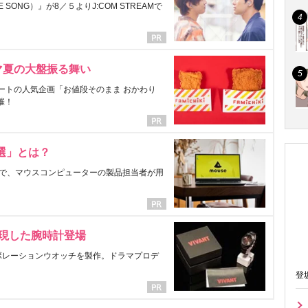
ONG）』が8／５よりJ:COM STREAMで
マ夏の大盤振る舞い
ートの人気企画「お値段そのまま おかわり
催！
選」とは？
で、マウスコンピューターの製品担当者が用
表現した腕時計登場
ラボレーションウオッチを製作。ドラマプロデ
登