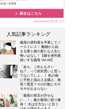
社員 / 北海道
続きはこちら
sponsored by 求人ボックス
人気記事ランキング
義母の便利屋を卒業してノ
ーストレス！ 離婚から始
まる妻と娘の新たな人生に
悔いはなし！【嫁を便利屋
扱いする義母 Vol.44】
「あら、ごめんなさい
ね？」って絶対悪いと思っ
てないでしょ…！ 私の畑
に平然と踏み入る隣人…無
視？悪意？その行動にモヤ
モヤが止まらない
「義母の発言が許せな
い…！」嫁が義母に怒り爆
発！ 夫は仕方ないと言う
けれど諦めるべき？