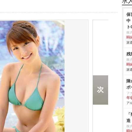
求
保
中
ト
株
時給
派遣
残
株式
時給
派遣
障
ポ
フ
年収
アル
「
造
株
時給