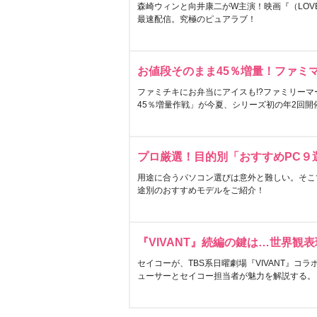
森崎ウィンと向井康二がW主演！映画『（LOVE S
最速配信。究極のピュアラブ！
お値段そのまま45％増量！ファミ
ファミチキにお弁当にアイスも!?ファミリーマ
45％増量作戦」が今夏、シリーズ初の年2回開
プロ厳選！目的別「おすすめPC９
用途に合うパソコン選びは意外と難しい。そこ
途別のおすすめモデルをご紹介！
『VIVANT』続編の鍵は…世界観
セイコーが、TBS系日曜劇場『VIVANT』コ
ューサーとセイコー担当者が魅力を解説する。