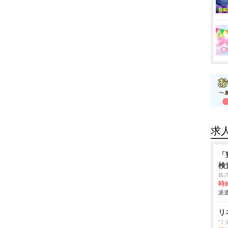
求
「
検
株
時給
派遣
リ
ワ