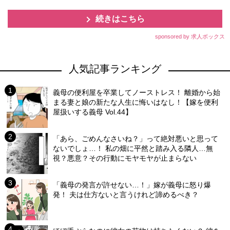
続きはこちら
sponsored by 求人ボックス
人気記事ランキング
義母の便利屋を卒業してノーストレス！ 離婚から始
まる妻と娘の新たな人生に悔いはなし！【嫁を便利
屋扱いする義母 Vol.44】
「あら、ごめんなさいね？」って絶対悪いと思って
ないでしょ…！ 私の畑に平然と踏み入る隣人…無
視？悪意？その行動にモヤモヤが止まらない
「義母の発言が許せない…！」嫁が義母に怒り爆
発！ 夫は仕方ないと言うけれど諦めるべき？