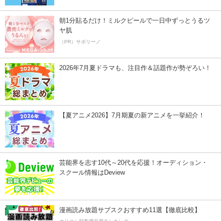
朝1分貼るだけ！ミルクピールで一日中ずっとうるツ
ヤ肌
（PR）サボリーノ
2026年7月夏ドラマも、注目作＆話題作が勢ぞろい！
【夏アニメ2026】7月期夏の新アニメを一挙紹介！
芸能界を志す10代～20代を応援！オーディション・
スクール情報はDeview
漫画読み放題サブスクおすすめ11選【徹底比較】