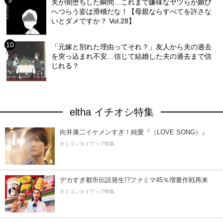
夫が闇堕ちした瞬間…これまで嫌味なヤツらが媚び
へつらう姿は滑稽だな！【母親ならすべてを許さな
いとダメですか？ Vol.28】
「元嫁と別れた理由ってそれ？」友人から夫の過去
を突っ込まれ不安…信じて結婚した夫の過去まで信
じれる？
eltha イチオシ特集
向井康二イケメンすぎ！純愛『（LOVE SONG）』
オリコンタイアップ特集
デカすぎ都市伝説発生!?ファミマ45％増量作戦再来
オリコンタイアップ特集