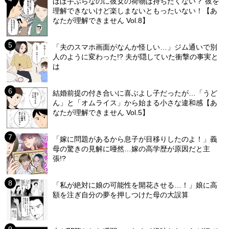
ほぼ手ぶらなのに彼女の荷物は持ちたくない？ 彼を
理解できないけど楽しまないともったいない！【あ
なたが理解できません Vol.8】
「夫のスマホ画面がなんか怪しい…」ジム通いで別
人のように変わった!? 夫が隠していた衝撃の事実と
は
結婚前提の付き合いに喜ぶよし子だったが…「うど
ん」と「オムライス」から始まる小さな違和感【あ
なたが理解できません Vol.5】
「嫁に問題があるから息子が目移りしたのよ！」義
母の驚きの見解に唖然…嫁の高学歴が原因だと主
張!?
「私が絶対に娘の可能性を開花させる…！」娘に高
額を注ぎ自分の夢を押しつけた母の大誤算