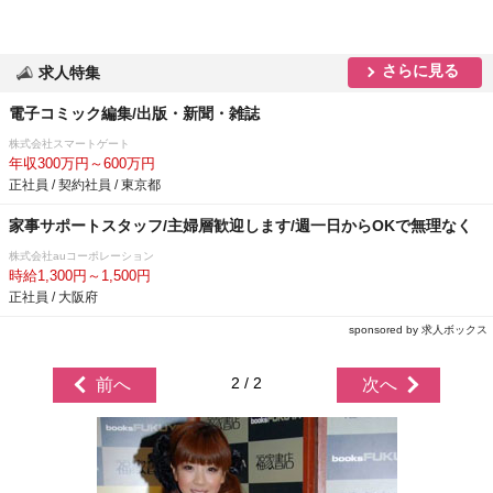
さらに見る
求人特集
電子コミック編集/出版・新聞・雑誌
株式会社スマートゲート
年収300万円～600万円
正社員 / 契約社員 / 東京都
家事サポートスタッフ/主婦層歓迎します/週一日からOKで無理なく
株式会社auコーポレーション
時給1,300円～1,500円
正社員 / 大阪府
sponsored by 求人ボックス
2 / 2
前へ
次へ