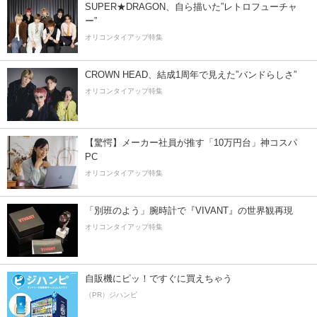
SUPER★DRAGON、自ら描いた”レトロフューチャ
ー”
オリコンタイアップ特集
CROWN HEAD、結成1周年で見えた”バンドらしさ”
オリコンタイアップ特集
【驚愕】メーカー社員が推す「10万円台」神コスパ
PC
オリコンタイアップ特集
「別班のよう」腕時計で『VIVANT』の世界観再現
オリコンタイアップ特集
自販機にピッ！ですぐに買えちゃう
（PR）ジハンピ