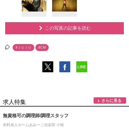
この写真の記事を読む
#ＪＵＪＵ
#CM
さらに見る
求人特集
無資格可の調理師/調理スタッフ
有料老人ホームあみーご倶楽部 小牧