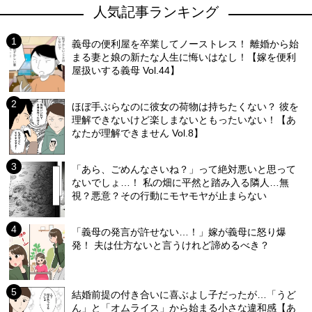
人気記事ランキング
義母の便利屋を卒業してノーストレス！ 離婚から始
まる妻と娘の新たな人生に悔いはなし！【嫁を便利
屋扱いする義母 Vol.44】
ほぼ手ぶらなのに彼女の荷物は持ちたくない？ 彼を
理解できないけど楽しまないともったいない！【あ
なたが理解できません Vol.8】
「あら、ごめんなさいね？」って絶対悪いと思って
ないでしょ…！ 私の畑に平然と踏み入る隣人…無
視？悪意？その行動にモヤモヤが止まらない
「義母の発言が許せない…！」嫁が義母に怒り爆
発！ 夫は仕方ないと言うけれど諦めるべき？
結婚前提の付き合いに喜ぶよし子だったが…「うど
ん」と「オムライス」から始まる小さな違和感【あ