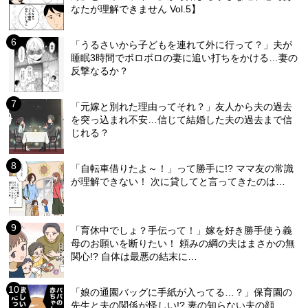
なたが理解できません Vol.5】
「うるさいから子どもを連れて外に行って？」夫が
睡眠3時間でボロボロの妻に追い打ちをかける…妻の
反撃なるか？
「元嫁と別れた理由ってそれ？」友人から夫の過去
を突っ込まれ不安…信じて結婚した夫の過去まで信
じれる？
「自転車借りたよ～！」って勝手に!? ママ友の常識
が理解できない！ 次に貸してと言ってきたのは…
「育休中でしょ？手伝って！」嫁を好き勝手使う義
母のお願いを断りたい！ 頼みの綱の夫はまさかの無
関心!? 自体は最悪の結末に…
「娘の通園バッグに手紙が入ってる…？」保育園の
先生と夫の関係が怪しい!? 妻の知らない夫の顔