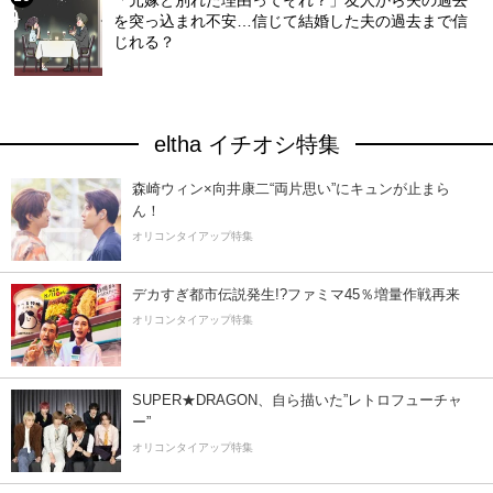
を突っ込まれ不安…信じて結婚した夫の過去まで信
じれる？
eltha イチオシ特集
森崎ウィン×向井康二“両片思い”にキュンが止まら
ん！
オリコンタイアップ特集
デカすぎ都市伝説発生!?ファミマ45％増量作戦再来
オリコンタイアップ特集
SUPER★DRAGON、自ら描いた”レトロフューチャ
ー”
オリコンタイアップ特集