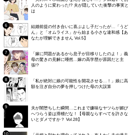
人のように変わった!? 夫が隠していた衝撃の事実と
は
結婚前提の付き合いに喜ぶよし子だったが…「うど
ん」と「オムライス」から始まる小さな違和感【あ
なたが理解できません Vol.5】
「嫁に問題があるから息子が目移りしたのよ！」義
母の驚きの見解に唖然…嫁の高学歴が原因だと主
張!?
「私が絶対に娘の可能性を開花させる…！」娘に高
額を注ぎ自分の夢を押しつけた母の大誤算
夫が闇堕ちした瞬間…これまで嫌味なヤツらが媚び
へつらう姿は滑稽だな！【母親ならすべてを許さな
いとダメですか？ Vol.28】
「元嫁と別れた理由ってそれ？」友人から夫の過去