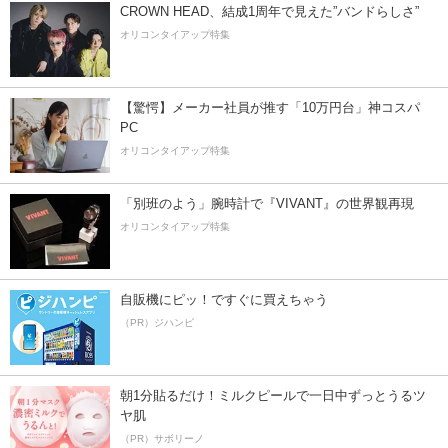
CROWN HEAD、結成1周年で見えた”バンドらしさ”
オリコンタイアップ特集
【驚愕】メーカー社員が推す「10万円台」神コスパ
PC
オリコンタイアップ特集
「別班のよう」腕時計で『VIVANT』の世界観再現
オリコンタイアップ特集
自販機にピッ！ですぐに買えちゃう
（PR）ジハンピ
朝1分貼るだけ！ミルクピールで一日中ずっとうるツ
ヤ肌
（PR）サボリーノ