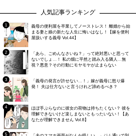
人気記事ランキング
義母の便利屋を卒業してノーストレス！ 離婚から始
まる妻と娘の新たな人生に悔いはなし！【嫁を便利
屋扱いする義母 Vol.44】
「あら、ごめんなさいね？」って絶対悪いと思って
ないでしょ…！ 私の畑に平然と踏み入る隣人…無
視？悪意？その行動にモヤモヤが止まらない
「義母の発言が許せない…！」嫁が義母に怒り爆
発！ 夫は仕方ないと言うけれど諦めるべき？
ほぼ手ぶらなのに彼女の荷物は持ちたくない？ 彼を
理解できないけど楽しまないともったいない！【あ
なたが理解できません Vol.8】
「夫のスマホ画面がなんか怪しい…」ジム通いで別