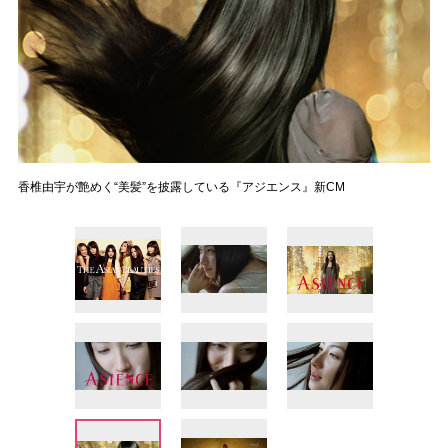
香椎由宇が艶めく“美髪”を披露している『アジエンス』新CM