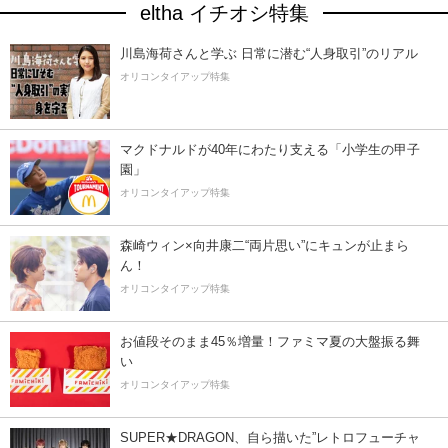
eltha イチオシ特集
川島海荷さんと学ぶ 日常に潜む“人身取引”のリアル
オリコンタイアップ特集
マクドナルドが40年にわたり支える「小学生の甲子
園」
オリコンタイアップ特集
森崎ウィン×向井康二“両片思い”にキュンが止まら
ん！
オリコンタイアップ特集
お値段そのまま45％増量！ファミマ夏の大盤振る舞
い
オリコンタイアップ特集
SUPER★DRAGON、自ら描いた”レトロフューチャ