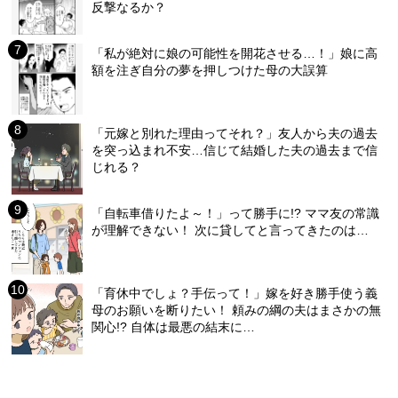
反撃なるか？
「私が絶対に娘の可能性を開花させる…！」娘に高
額を注ぎ自分の夢を押しつけた母の大誤算
「元嫁と別れた理由ってそれ？」友人から夫の過去
を突っ込まれ不安…信じて結婚した夫の過去まで信
じれる？
「自転車借りたよ～！」って勝手に!? ママ友の常識
が理解できない！ 次に貸してと言ってきたのは…
「育休中でしょ？手伝って！」嫁を好き勝手使う義
母のお願いを断りたい！ 頼みの綱の夫はまさかの無
関心!? 自体は最悪の結末に…