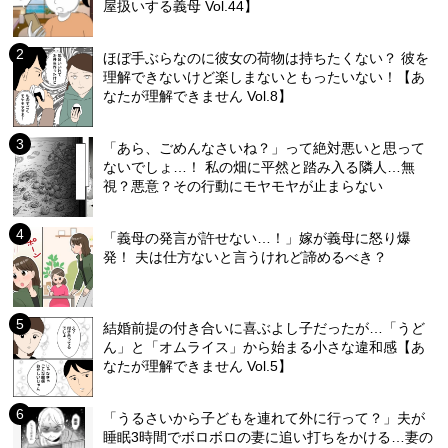
屋扱いする義母 Vol.44】
ほぼ手ぶらなのに彼女の荷物は持ちたくない？ 彼を
理解できないけど楽しまないともったいない！【あ
なたが理解できません Vol.8】
「あら、ごめんなさいね？」って絶対悪いと思って
ないでしょ…！ 私の畑に平然と踏み入る隣人…無
視？悪意？その行動にモヤモヤが止まらない
「義母の発言が許せない…！」嫁が義母に怒り爆
発！ 夫は仕方ないと言うけれど諦めるべき？
結婚前提の付き合いに喜ぶよし子だったが…「うど
ん」と「オムライス」から始まる小さな違和感【あ
なたが理解できません Vol.5】
「うるさいから子どもを連れて外に行って？」夫が
睡眠3時間でボロボロの妻に追い打ちをかける…妻の