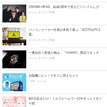
CROWN HEAD、結成1周年で見えた”バンドらしさ”
オリコンタイアップ特集
パソコンメーカー社員が本気で選ぶ「10万円台PC3
選」
オリコンタイアップ特集
一番似合う登場人物は…『VIVANT』限定ウオッチ
オリコンタイアップ特集
自販機にピッ！ですぐに買えちゃう
（PR）ジハンピ
朝1分貼るだけ！ミルクピールで一日中ずっとうるツ
ヤ肌