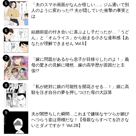
「夫のスマホ画面がなんか怪しい…」ジム通いで別
人のように変わった!? 夫が隠していた衝撃の事実と
は
結婚前提の付き合いに喜ぶよし子だったが…「うど
ん」と「オムライス」から始まる小さな違和感【あ
なたが理解できません Vol.5】
「嫁に問題があるから息子が目移りしたのよ！」義
母の驚きの見解に唖然…嫁の高学歴が原因だと主
張!?
「私が絶対に娘の可能性を開花させる…！」娘に高
額を注ぎ自分の夢を押しつけた母の大誤算
夫が闇堕ちした瞬間…これまで嫌味なヤツらが媚び
へつらう姿は滑稽だな！【母親ならすべてを許さな
いとダメですか？ Vol.28】