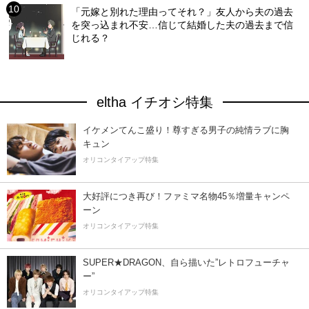
「元嫁と別れた理由ってそれ？」友人から夫の過去
を突っ込まれ不安…信じて結婚した夫の過去まで信
じれる？
eltha イチオシ特集
イケメンてんこ盛り！尊すぎる男子の純情ラブに胸
キュン
オリコンタイアップ特集
大好評につき再び！ファミマ名物45％増量キャンペ
ーン
オリコンタイアップ特集
SUPER★DRAGON、自ら描いた”レトロフューチャ
ー”
オリコンタイアップ特集