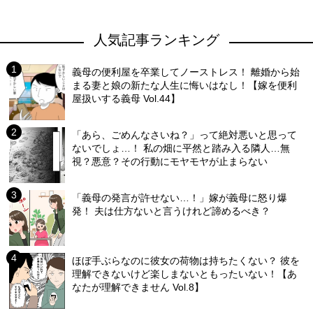
人気記事ランキング
義母の便利屋を卒業してノーストレス！ 離婚から始
まる妻と娘の新たな人生に悔いはなし！【嫁を便利
屋扱いする義母 Vol.44】
「あら、ごめんなさいね？」って絶対悪いと思って
ないでしょ…！ 私の畑に平然と踏み入る隣人…無
視？悪意？その行動にモヤモヤが止まらない
「義母の発言が許せない…！」嫁が義母に怒り爆
発！ 夫は仕方ないと言うけれど諦めるべき？
ほぼ手ぶらなのに彼女の荷物は持ちたくない？ 彼を
理解できないけど楽しまないともったいない！【あ
なたが理解できません Vol.8】