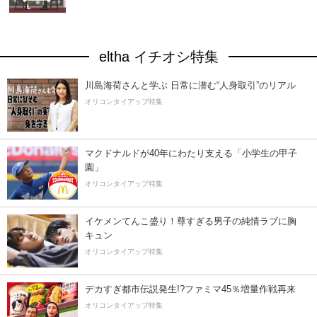
eltha イチオシ特集
川島海荷さんと学ぶ 日常に潜む“人身取引”のリアル
オリコンタイアップ特集
マクドナルドが40年にわたり支える「小学生の甲子
園」
オリコンタイアップ特集
イケメンてんこ盛り！尊すぎる男子の純情ラブに胸
キュン
オリコンタイアップ特集
デカすぎ都市伝説発生!?ファミマ45％増量作戦再来
オリコンタイアップ特集