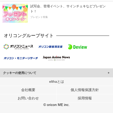
試写会、登壇イベント、サインチェキなどプレゼン
ト！
プレゼント特集
オリコングループサイト
クッキーの使用について
このサイトでは Cookie を使用して、ユーザーに合わせたコンテンツや広告の
elthaとは
表示、ソーシャル メディア機能の提供、広告の表示回数やクリック数の測定を
会社概要
個人情報保護方針
行っています。
また、ユーザーによるサイトの利用状況についても情報を収集し、ソーシャル
お問い合わせ
採用情報
メディアや広告配信、データ解析の各パートナーに提供しています。
各パートナーは、この情報とユーザーが各パートナーに提供した他の情報や、
© oricon ME inc.
ユーザーが各パートナーのサービスを使用したときに収集した他の情報を組み
合わせて使用することがあります。