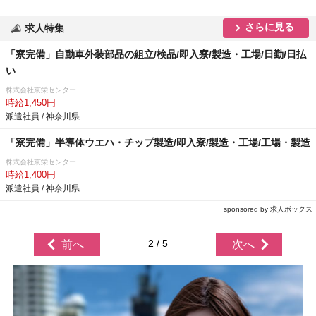
さらに見る
求人特集
「寮完備」自動車外装部品の組立/検品/即入寮/製造・工場/日勤/日払
い
株式会社京栄センター
時給1,450円
派遣社員 / 神奈川県
「寮完備」半導体ウエハ・チップ製造/即入寮/製造・工場/工場・製造
株式会社京栄センター
時給1,400円
派遣社員 / 神奈川県
sponsored by 求人ボックス
2 / 5
前へ
次へ