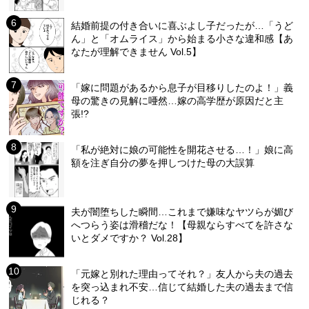
結婚前提の付き合いに喜ぶよし子だったが…「うど
ん」と「オムライス」から始まる小さな違和感【あ
なたが理解できません Vol.5】
「嫁に問題があるから息子が目移りしたのよ！」義
母の驚きの見解に唖然…嫁の高学歴が原因だと主
張!?
「私が絶対に娘の可能性を開花させる…！」娘に高
額を注ぎ自分の夢を押しつけた母の大誤算
夫が闇堕ちした瞬間…これまで嫌味なヤツらが媚び
へつらう姿は滑稽だな！【母親ならすべてを許さな
いとダメですか？ Vol.28】
「元嫁と別れた理由ってそれ？」友人から夫の過去
を突っ込まれ不安…信じて結婚した夫の過去まで信
じれる？