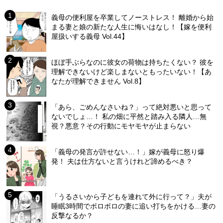
義母の便利屋を卒業してノーストレス！ 離婚から始
まる妻と娘の新たな人生に悔いはなし！【嫁を便利
屋扱いする義母 Vol.44】
ほぼ手ぶらなのに彼女の荷物は持ちたくない？ 彼を
理解できないけど楽しまないともったいない！【あ
なたが理解できません Vol.8】
「あら、ごめんなさいね？」って絶対悪いと思って
ないでしょ…！ 私の畑に平然と踏み入る隣人…無
視？悪意？その行動にモヤモヤが止まらない
「義母の発言が許せない…！」嫁が義母に怒り爆
発！ 夫は仕方ないと言うけれど諦めるべき？
「うるさいから子どもを連れて外に行って？」夫が
睡眠3時間でボロボロの妻に追い打ちをかける…妻の
反撃なるか？