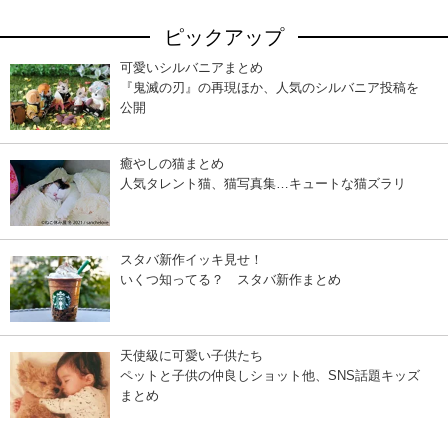
ピックアップ
可愛いシルバニアまとめ
『鬼滅の刃』の再現ほか、人気のシルバニア投稿を
公開
癒やしの猫まとめ
人気タレント猫、猫写真集…キュートな猫ズラリ
スタバ新作イッキ見せ！
いくつ知ってる？ スタバ新作まとめ
天使級に可愛い子供たち
ペットと子供の仲良しショット他、SNS話題キッズ
まとめ