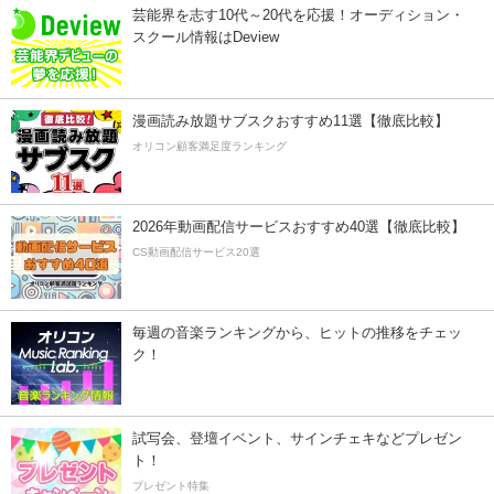
芸能界を志す10代～20代を応援！オーディション・
スクール情報はDeview
漫画読み放題サブスクおすすめ11選【徹底比較】
オリコン顧客満足度ランキング
2026年動画配信サービスおすすめ40選【徹底比較】
CS動画配信サービス20選
毎週の音楽ランキングから、ヒットの推移をチェッ
ク！
試写会、登壇イベント、サインチェキなどプレゼン
ト！
プレゼント特集