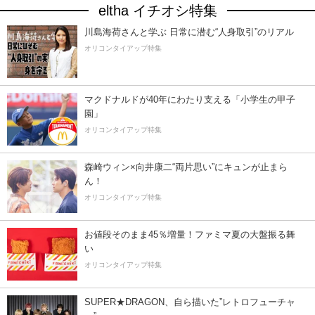
eltha イチオシ特集
川島海荷さんと学ぶ 日常に潜む“人身取引”のリアル
オリコンタイアップ特集
マクドナルドが40年にわたり支える「小学生の甲子
園」
オリコンタイアップ特集
森崎ウィン×向井康二“両片思い”にキュンが止まら
ん！
オリコンタイアップ特集
お値段そのまま45％増量！ファミマ夏の大盤振る舞
い
オリコンタイアップ特集
SUPER★DRAGON、自ら描いた”レトロフューチャ