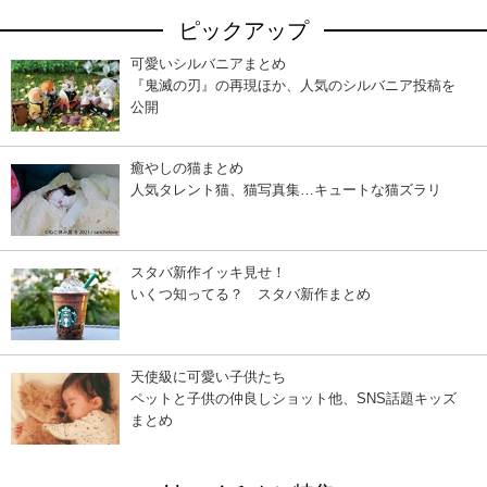
ピックアップ
可愛いシルバニアまとめ
『鬼滅の刃』の再現ほか、人気のシルバニア投稿を
公開
癒やしの猫まとめ
人気タレント猫、猫写真集…キュートな猫ズラリ
スタバ新作イッキ見せ！
いくつ知ってる？ スタバ新作まとめ
天使級に可愛い子供たち
ペットと子供の仲良しショット他、SNS話題キッズ
まとめ