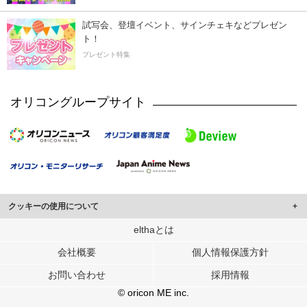
試写会、登壇イベント、サインチェキなどプレゼン
ト！
プレゼント特集
オリコングループサイト
クッキーの使用について
このサイトでは Cookie を使用して、ユーザーに合わせたコンテンツや広告の
elthaとは
表示、ソーシャル メディア機能の提供、広告の表示回数やクリック数の測定を
会社概要
個人情報保護方針
行っています。
また、ユーザーによるサイトの利用状況についても情報を収集し、ソーシャル
お問い合わせ
採用情報
メディアや広告配信、データ解析の各パートナーに提供しています。
各パートナーは、この情報とユーザーが各パートナーに提供した他の情報や、
© oricon ME inc.
ユーザーが各パートナーのサービスを使用したときに収集した他の情報を組み