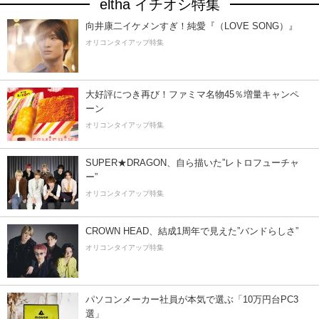
eltha イチオシ特集
向井康二イケメンすぎ！純愛『（LOVE SONG）』
オリコンタイアップ特集
大好評につき再び！ファミマ名物45％増量キャンペ
ーン
オリコンタイアップ特集
SUPER★DRAGON、自ら描いた”レトロフューチャ
ー”
オリコンタイアップ特集
CROWN HEAD、結成1周年で見えた”バンドらしさ”
オリコンタイアップ特集
パソコンメーカー社員が本気で選ぶ「10万円台PC3
選」