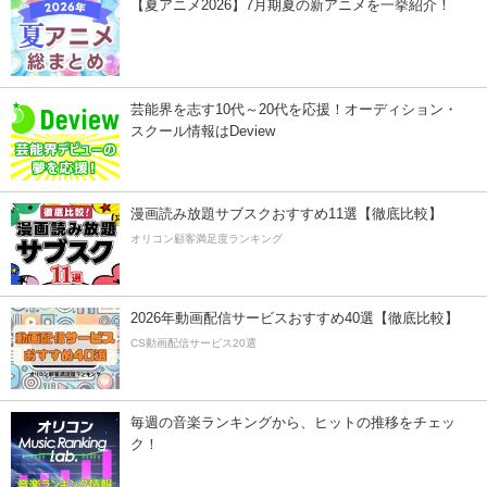
【夏アニメ2026】7月期夏の新アニメを一挙紹介！
芸能界を志す10代～20代を応援！オーディション・
スクール情報はDeview
漫画読み放題サブスクおすすめ11選【徹底比較】
オリコン顧客満足度ランキング
2026年動画配信サービスおすすめ40選【徹底比較】
CS動画配信サービス20選
毎週の音楽ランキングから、ヒットの推移をチェッ
ク！