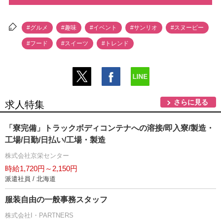
#グルメ
#趣味
#イベント
#サンリオ
#スヌーピー
#フード
#スイーツ
#トレンド
さらに見る
求人特集
「寮完備」トラックボディコンテナへの溶接/即入寮/製造・
工場/日勤/日払い/工場・製造
株式会社京栄センター
時給1,720円～2,150円
派遣社員 / 北海道
服装自由の一般事務スタッフ
株式会社I・PARTNERS