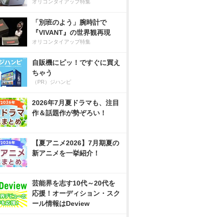
オリコンタイアップ特集
「別班のよう」腕時計で
『VIVANT』の世界観再現
オリコンタイアップ特集
自販機にピッ！ですぐに買え
ちゃう
（PR）ジハンピ
2026年7月夏ドラマも、注目
作＆話題作が勢ぞろい！
【夏アニメ2026】7月期夏の
新アニメを一挙紹介！
芸能界を志す10代～20代を
応援！オーディション・スク
ール情報はDeview