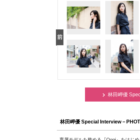
林田岬優 Spec
林田岬優 Special Interview－PHO
専属モデルを務める『Oggi』をは