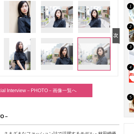
ial Interview－PHOTO－画像一覧へ
TO－
じめ、さまざまなファッション誌で活躍するモデル・林田岬優