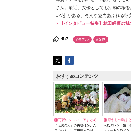
さん。最近、女優としても活動の場を
い“芯”がある、そんな魅力あふれる彼
> 【インタビュー特集】林田岬優の魅
タグ
#モデル
#女優
おすすめコンテンツ
可愛いシルバニアまとめ
癒やしの猫ま
『鬼滅の刃』の再現ほか、人
人気タレント猫、
気のシルバニア投稿を公開
キュートな猫ズラ