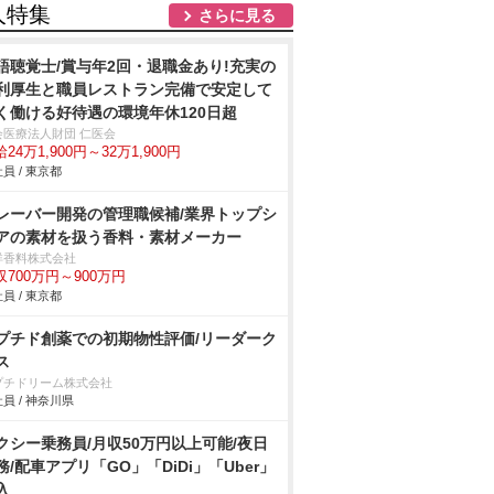
人特集
さらに見る
語聴覚士/賞与年2回・退職金あり!充実の
利厚生と職員レストラン完備で安定して
く働ける好待遇の環境年休120日超
会医療法人財団 仁医会
24万1,900円～32万1,900円
員 / 東京都
レーバー開発の管理職候補/業界トップシ
アの素材を扱う香料・素材メーカー
洋香料株式会社
収700万円～900万円
員 / 東京都
プチド創薬での初期物性評価/リーダーク
ス
プチドリーム株式会社
員 / 神奈川県
クシー乗務員/月収50万円以上可能/夜日
務/配車アプリ「GO」「DiDi」「Uber」
入