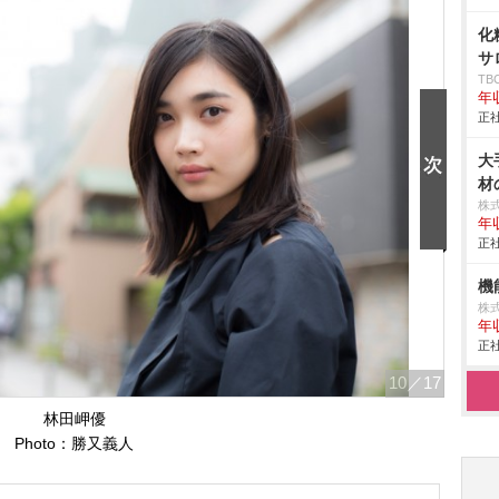
化
サ
T
年
正社
大
材
株式
年
正社
機
株
年
正社
10
／17
林田岬優
Photo：勝又義人