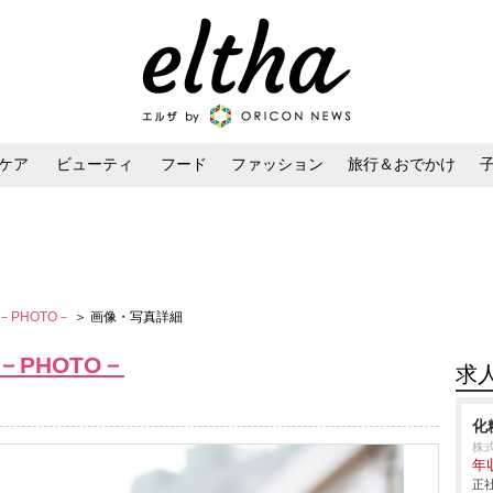
ケア
ビューティ
フード
ファッション
旅行＆おでかけ
ンケア
ダイエット・ボディケア
ヘアスタイル・ヘアアレンジ
iew－PHOTO－
＞ 画像・写真詳細
ew－PHOTO－
求
化
株
年
正社