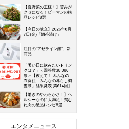
【夏野菜の王様！】苦みが
クセになる！ピーマンの絶
品レシピ8選
【今日の献立】2026年8月
7日(金)「鯛茶漬け」
注目の“アゼライン酸”、新
商品
「暑い日に飲みたいドリン
クは？」＜回答数38,386
票＞【教えて！ みんなの
衣食住「みんなの暮らし調
査隊」結果発表 第614回】
【驚きのやわらかさ！】ヘ
ルシーなのに大満足！鶏む
ね肉の絶品レシピ8選
エンタメニュース