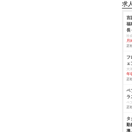
求
言
福
長
社
月給
正社
フ
ェ
大
年
正社
ペ
ラ
ペ
正社
タ
勤
導