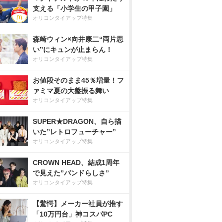
支える「小学生の甲子園」
オリコンタイアップ特集
森崎ウィン×向井康二“両片思
い”にキュンが止まらん！
オリコンタイアップ特集
お値段そのまま45％増量！フ
ァミマ夏の大盤振る舞い
オリコンタイアップ特集
SUPER★DRAGON、自ら描
いた”レトロフューチャー”
オリコンタイアップ特集
CROWN HEAD、結成1周年
で見えた”バンドらしさ”
オリコンタイアップ特集
【驚愕】メーカー社員が推す
「10万円台」神コスパPC