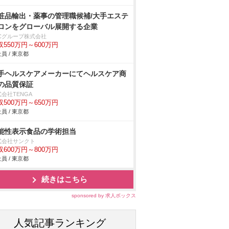
粧品輸出・薬事の管理職候補/大手エステ
ロンをグローバル展開する企業
BCグループ株式会社
収550万円～600万円
員 / 東京都
手ヘルスケアメーカーにてヘルスケア商
の品質保証
会社TENGA
収500万円～650万円
員 / 東京都
能性表示食品の学術担当
式会社サンクト
収600万円～800万円
員 / 東京都
続きはこちら
sponsored by 求人ボックス
人気記事ランキング