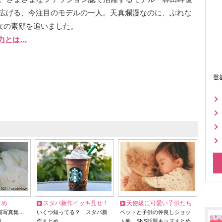
広げる、今注目のモデルの一人。天真爛漫なのに、ぶれな
女の素顔を追いました。
力とは…
登
とめ
スタバ新作イッキ見せ！
天使級に可愛い子供たち
猫写真集…
いくつ知ってる？ スタバ新
ペットと子供の仲良しショッ
リ
作まとめ
ト他、SNS話題キッズまとめ