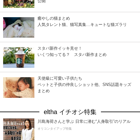
公開
癒やしの猫まとめ
人気タレント猫、猫写真集…キュートな猫ズラリ
スタバ新作イッキ見せ！
いくつ知ってる？ スタバ新作まとめ
天使級に可愛い子供たち
ペットと子供の仲良しショット他、SNS話題キッズ
まとめ
eltha イチオシ特集
川島海荷さんと学ぶ 日常に潜む“人身取引”のリアル
オリコンタイアップ特集