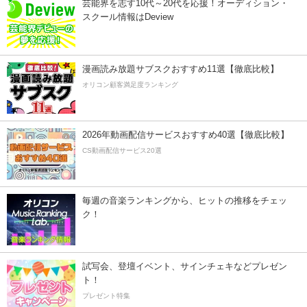
芸能界を志す10代～20代を応援！オーディション・
スクール情報はDeview
漫画読み放題サブスクおすすめ11選【徹底比較】
オリコン顧客満足度ランキング
2026年動画配信サービスおすすめ40選【徹底比較】
CS動画配信サービス20選
毎週の音楽ランキングから、ヒットの推移をチェッ
ク！
試写会、登壇イベント、サインチェキなどプレゼン
ト！
プレゼント特集