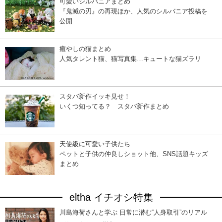
可愛いシルバニアまとめ
『鬼滅の刃』の再現ほか、人気のシルバニア投稿を
公開
癒やしの猫まとめ
人気タレント猫、猫写真集…キュートな猫ズラリ
スタバ新作イッキ見せ！
いくつ知ってる？ スタバ新作まとめ
天使級に可愛い子供たち
ペットと子供の仲良しショット他、SNS話題キッズ
まとめ
eltha イチオシ特集
川島海荷さんと学ぶ 日常に潜む“人身取引”のリアル