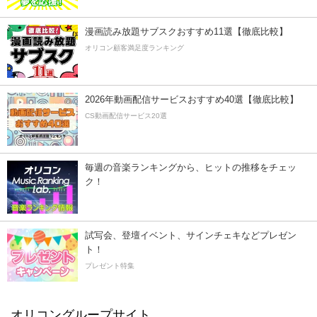
漫画読み放題サブスクおすすめ11選【徹底比較】
オリコン顧客満足度ランキング
2026年動画配信サービスおすすめ40選【徹底比較】
CS動画配信サービス20選
毎週の音楽ランキングから、ヒットの推移をチェッ
ク！
試写会、登壇イベント、サインチェキなどプレゼン
ト！
プレゼント特集
オリコングループサイト