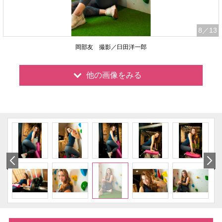
8
／13
岡部友 撮影／臼田洋一郎
他の画像をみる