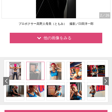
2
／26
プロボクサー高野人母美（ともみ） 撮影／臼田洋一郎
他の画像をみる