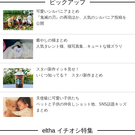
ピックアップ
可愛いシルバニアまとめ
『鬼滅の刃』の再現ほか、人気のシルバニア投稿を
公開
癒やしの猫まとめ
人気タレント猫、猫写真集…キュートな猫ズラリ
スタバ新作イッキ見せ！
いくつ知ってる？ スタバ新作まとめ
天使級に可愛い子供たち
ペットと子供の仲良しショット他、SNS話題キッズ
まとめ
eltha イチオシ特集