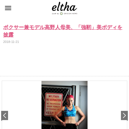
ボクサー兼モデル高野人母美、「強靭」美ボディを
披露
2018-11-21