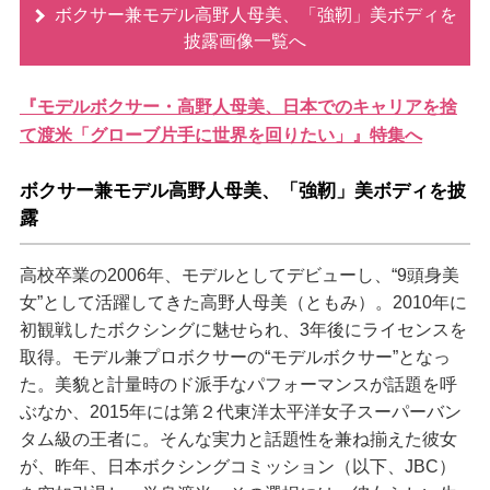
ボクサー兼モデル高野人母美、「強靭」美ボディを
披露画像一覧へ
『モデルボクサー・高野人母美、日本でのキャリアを捨
て渡米「グローブ片手に世界を回りたい」』特集へ
ボクサー兼モデル高野人母美、「強靭」美ボディを披
露
高校卒業の2006年、モデルとしてデビューし、“9頭身美
女”として活躍してきた高野人母美（ともみ）。2010年に
初観戦したボクシングに魅せられ、3年後にライセンスを
取得。モデル兼プロボクサーの“モデルボクサー”となっ
た。美貌と計量時のド派手なパフォーマンスが話題を呼
ぶなか、2015年には第２代東洋太平洋女子スーパーバン
タム級の王者に。そんな実力と話題性を兼ね揃えた彼女
が、昨年、日本ボクシングコミッション（以下、JBC）