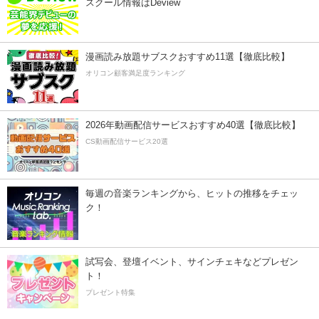
スクール情報はDeview
漫画読み放題サブスクおすすめ11選【徹底比較】
オリコン顧客満足度ランキング
2026年動画配信サービスおすすめ40選【徹底比較】
CS動画配信サービス20選
毎週の音楽ランキングから、ヒットの推移をチェッ
ク！
試写会、登壇イベント、サインチェキなどプレゼン
ト！
プレゼント特集