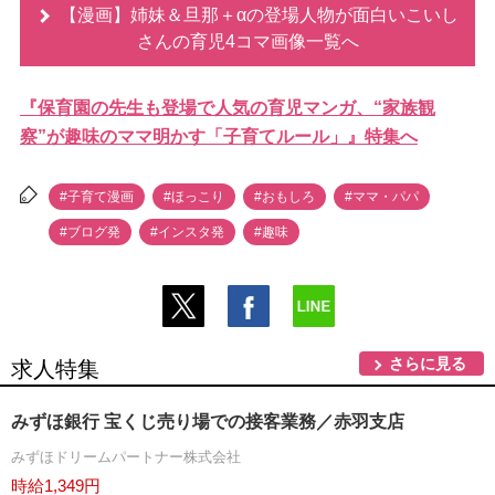
【漫画】姉妹＆旦那＋αの登場人物が面白いこいし
さんの育児4コマ画像一覧へ
『保育園の先生も登場で人気の育児マンガ、“家族観
察”が趣味のママ明かす「子育てルール」』特集へ
#子育て漫画
#ほっこり
#おもしろ
#ママ・パパ
#ブログ発
#インスタ発
#趣味
さらに見る
求人特集
みずほ銀行 宝くじ売り場での接客業務／赤羽支店
みずほドリームパートナー株式会社
時給1,349円