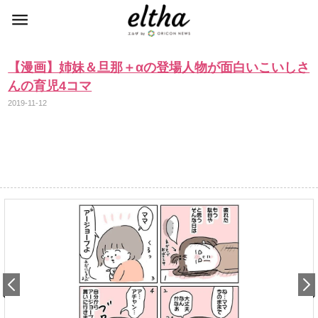
【漫画】姉妹＆旦那＋αの登場人物が面白いこいしさ
んの育児4コマ
2019-11-12