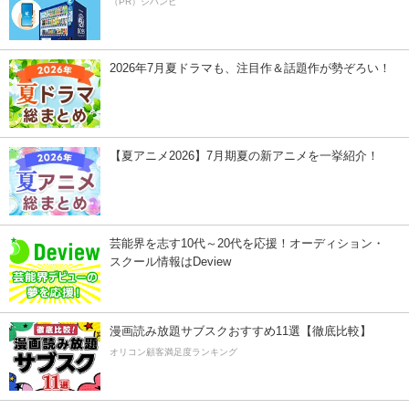
（PR）ジハンピ
2026年7月夏ドラマも、注目作＆話題作が勢ぞろい！
【夏アニメ2026】7月期夏の新アニメを一挙紹介！
芸能界を志す10代～20代を応援！オーディション・
スクール情報はDeview
漫画読み放題サブスクおすすめ11選【徹底比較】
オリコン顧客満足度ランキング