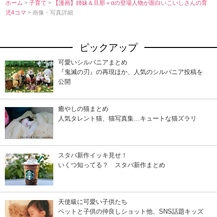
ホーム
>
子育て
>
【漫画】姉妹＆旦那＋αの登場人物が面白いこいしさんの育
児4コマ
> 画像・写真詳細
ピックアップ
可愛いシルバニアまとめ
『鬼滅の刃』の再現ほか、人気のシルバニア投稿を
公開
癒やしの猫まとめ
人気タレント猫、猫写真集…キュートな猫ズラリ
スタバ新作イッキ見せ！
いくつ知ってる？ スタバ新作まとめ
天使級に可愛い子供たち
ペットと子供の仲良しショット他、SNS話題キッズ