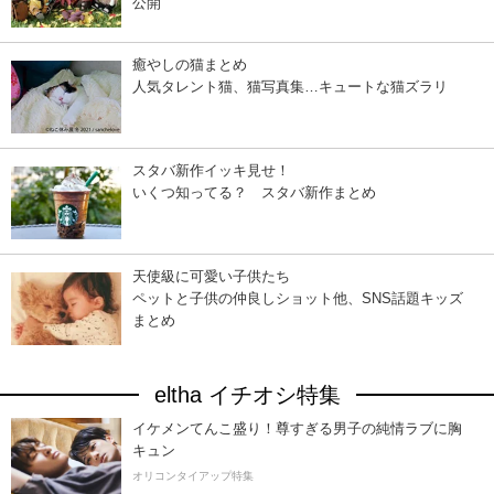
公開
癒やしの猫まとめ
人気タレント猫、猫写真集…キュートな猫ズラリ
スタバ新作イッキ見せ！
いくつ知ってる？ スタバ新作まとめ
天使級に可愛い子供たち
ペットと子供の仲良しショット他、SNS話題キッズ
まとめ
eltha イチオシ特集
イケメンてんこ盛り！尊すぎる男子の純情ラブに胸
キュン
オリコンタイアップ特集