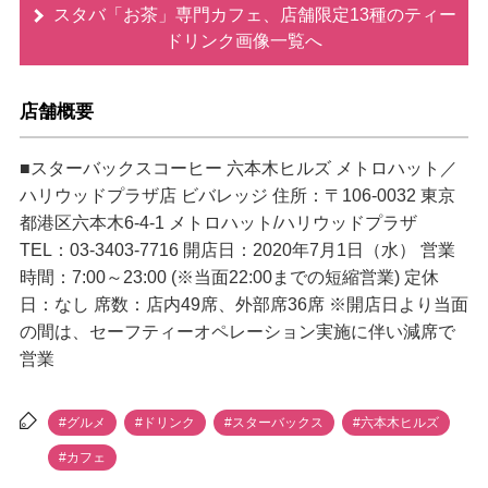
スタバ「お茶」専門カフェ、店舗限定13種のティー
ドリンク画像一覧へ
店舗概要
■スターバックスコーヒー 六本木ヒルズ メトロハット／
ハリウッドプラザ店 ビバレッジ 住所：〒106-0032 東京
都港区六本木6-4-1 メトロハット/ハリウッドプラザ
TEL：03-3403-7716 開店日：2020年7月1日（水） 営業
時間：7:00～23:00 (※当面22:00までの短縮営業) 定休
日：なし 席数：店内49席、外部席36席 ※開店日より当面
の間は、セーフティーオペレーション実施に伴い減席で
営業
#グルメ
#ドリンク
#スターバックス
#六本木ヒルズ
#カフェ