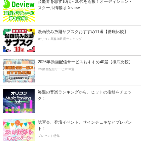
芸能界を志す10代～20代を応援！オーディション・
スクール情報はDeview
漫画読み放題サブスクおすすめ11選【徹底比較】
オリコン顧客満足度ランキング
2026年動画配信サービスおすすめ40選【徹底比較】
CS動画配信サービス20選
毎週の音楽ランキングから、ヒットの推移をチェッ
ク！
試写会、登壇イベント、サインチェキなどプレゼン
ト！
プレゼント特集