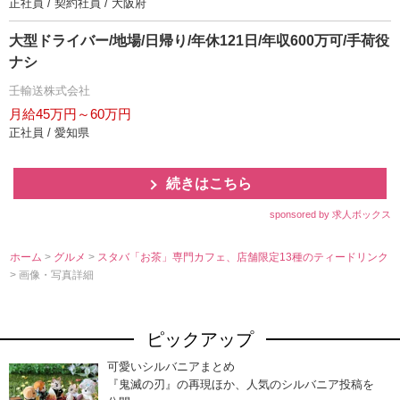
正社員 / 契約社員 / 大阪府
大型ドライバー/地場/日帰り/年休121日/年収600万可/手荷役
ナシ
壬輸送株式会社
月給45万円～60万円
正社員 / 愛知県
続きはこちら
sponsored by 求人ボックス
ホーム
>
グルメ
>
スタバ「お茶」専門カフェ、店舗限定13種のティードリンク
> 画像・写真詳細
ピックアップ
可愛いシルバニアまとめ
『鬼滅の刃』の再現ほか、人気のシルバニア投稿を