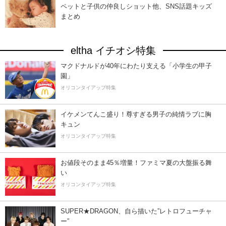
ペットと子供の仲良しショット他、SNS話題キッズ
まとめ
eltha イチオシ特集
マクドナルドが40年にわたり支える「小学生の甲子
園」
オリコンタイアップ特集
イケメンてんこ盛り！尊すぎる男子の純情ラブに胸
キュン
オリコンタイアップ特集
お値段そのまま45％増量！ファミマ夏の大盤振る舞
い
オリコンタイアップ特集
SUPER★DRAGON、自ら描いた”レトロフューチャ
ー”