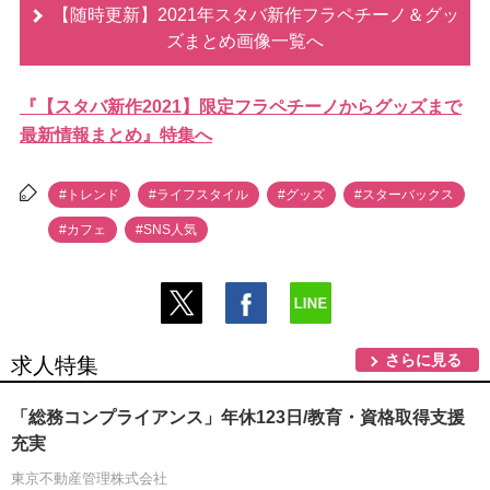
【随時更新】2021年スタバ新作フラペチーノ＆グッ
ズまとめ画像一覧へ
『【スタバ新作2021】限定フラペチーノからグッズまで
最新情報まとめ』特集へ
#トレンド
#ライフスタイル
#グッズ
#スターバックス
#カフェ
#SNS人気
さらに見る
求人特集
「総務コンプライアンス」年休123日/教育・資格取得支援
充実
東京不動産管理株式会社