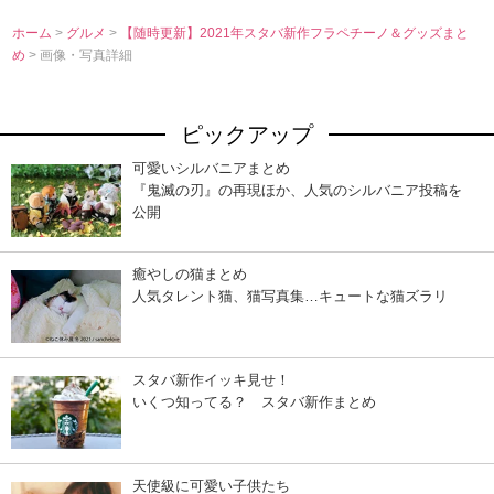
ホーム
>
グルメ
>
【随時更新】2021年スタバ新作フラペチーノ＆グッズまと
め
> 画像・写真詳細
ピックアップ
可愛いシルバニアまとめ
『鬼滅の刃』の再現ほか、人気のシルバニア投稿を
公開
癒やしの猫まとめ
人気タレント猫、猫写真集…キュートな猫ズラリ
スタバ新作イッキ見せ！
いくつ知ってる？ スタバ新作まとめ
天使級に可愛い子供たち