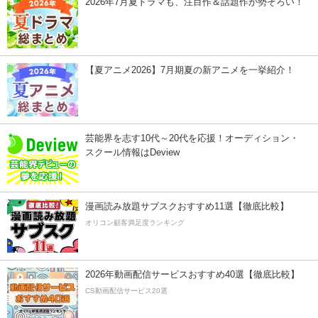
2026年7月夏ドラマも、注目作＆話題作が勢ぞろい！
【夏アニメ2026】7月期夏の新アニメを一挙紹介！
芸能界を志す10代～20代を応援！オーディション・
スクール情報はDeview
漫画読み放題サブスクおすすめ11選【徹底比較】
オリコン顧客満足度ランキング
2026年動画配信サービスおすすめ40選【徹底比較】
CS動画配信サービス20選