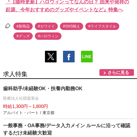
『【随時更新】ハロウィンってなんの日？ 由来や発祥の
起源、今年おすすめのグッズやイベントなど』特集へ
#新商品
#カワイイ
#SNS映え
#ライフスタイル
#グッズ
#ハロウィン
さらに見る
求人特集
歯科助手/未経験OK・扶養内勤務OK
医療法人社団葵実会
時給1,300円～1,800円
アルバイト・パート / 東京都
一般事務・OA事務/データ入力メイン ルールに沿って確認
するだけ未経験大歓迎