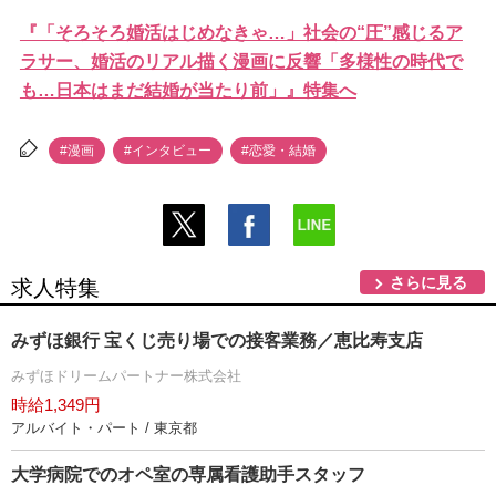
『「そろそろ婚活はじめなきゃ…」社会の“圧”感じるア
ラサー、婚活のリアル描く漫画に反響「多様性の時代で
も…日本はまだ結婚が当たり前」』特集へ
#漫画
#インタビュー
#恋愛・結婚
さらに見る
求人特集
みずほ銀行 宝くじ売り場での接客業務／恵比寿支店
みずほドリームパートナー株式会社
時給1,349円
アルバイト・パート / 東京都
大学病院でのオペ室の専属看護助手スタッフ