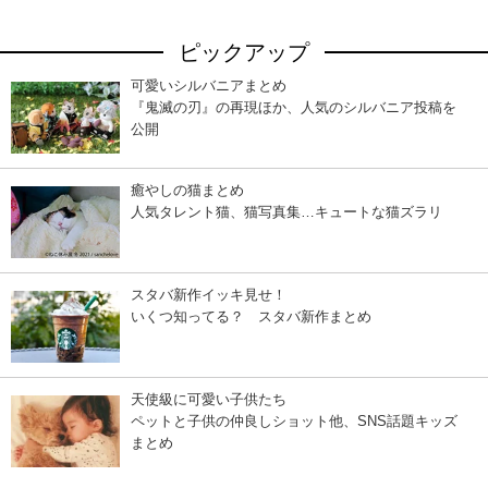
ピックアップ
可愛いシルバニアまとめ
『鬼滅の刃』の再現ほか、人気のシルバニア投稿を
公開
癒やしの猫まとめ
人気タレント猫、猫写真集…キュートな猫ズラリ
スタバ新作イッキ見せ！
いくつ知ってる？ スタバ新作まとめ
天使級に可愛い子供たち
ペットと子供の仲良しショット他、SNS話題キッズ
まとめ