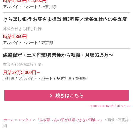
時給1,400円～2,500円
アルバイト・パート / 神奈川県
きらぼし銀行 お客さま担当 週3程度／渋谷支社内の各支店
株式会社きらぼし銀行
時給1,360円
アルバイト・パート / 東京都
線路保守・土木作業/異業種から転職・月収32.5万〜
有限会社愛信建設工業
月給32万5,000円～
正社員 / アルバイト・パート / 契約社員 / 愛知県
続きはこちら
sponsored by 求人ボックス
ホーム
>
エンタメ
>
『あざ婚～あの子が結婚できない理由～』
> 画像・写真詳
細