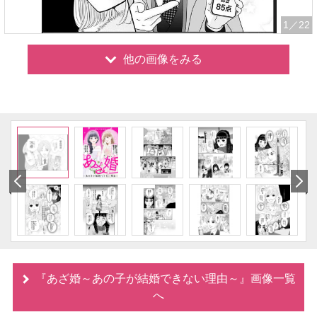
1
／22
他の画像をみる
『あざ婚～あの子が結婚できない理由～』画像一覧
へ