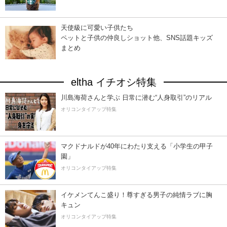
天使級に可愛い子供たち
ペットと子供の仲良しショット他、SNS話題キッズ
まとめ
eltha イチオシ特集
川島海荷さんと学ぶ 日常に潜む“人身取引”のリアル
オリコンタイアップ特集
マクドナルドが40年にわたり支える「小学生の甲子
園」
オリコンタイアップ特集
イケメンてんこ盛り！尊すぎる男子の純情ラブに胸
キュン
オリコンタイアップ特集