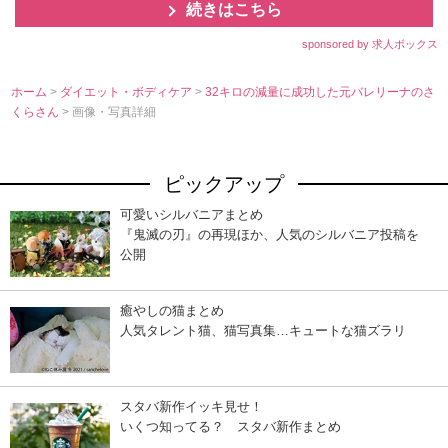
続きはこちら
sponsored by 求人ボックス
ホーム
>
ダイエット・ボディケア
>
32キロの減量に成功した元バレリーナのさ
くらさん
> 画像・写真詳細
ピックアップ
可愛いシルバニアまとめ
『鬼滅の刃』の再現ほか、人気のシルバニア投稿を
公開
癒やしの猫まとめ
人気タレント猫、猫写真集…キュートな猫ズラリ
スタバ新作イッキ見せ！
いくつ知ってる？ スタバ新作まとめ