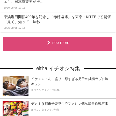
示し、日本茶業界が推…
2026-08-06 17:16
東浜塩田開拓400年を記念し「赤穂塩博」を東京・KITTEで初開催
「見て、知って、味わ…
2026-08-06 17:16
see more
eltha イチオシ特集
イケメンてんこ盛り！尊すぎる男子の純情ラブに胸
キュン
オリコンタイアップ特集
デカすぎ都市伝説発生!?ファミマ45％増量作戦再来
オリコンタイアップ特集