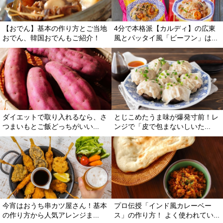
【おでん】基本の作り方とご当地
4分で本格派【カルディ】の広東
おでん、韓国おでんもご紹介！
風とパッタイ風「ビーフン」は...
ダイエットで取り入れるなら、さ
とじこめたうま味が爆発寸前！レ
つまいもとご飯どっちがいい...
ンジで「皮で包まないしいた...
今宵はおうち串カツ屋さん！基本
プロ伝授「インド風カレーベー
の作り方から人気アレンジま...
ス」の作り方！ よく使われてい...