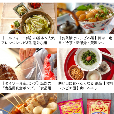
【ミルフィーユ鍋】の基本＆人気
【お茶漬けレシピ26選】簡単・定
アレンジレシピ3選 意外な組...
番・冷茶・新感覚・贅沢レシ...
【ダイソー真空ポンプ】話題の
寒い日に食べたくなる 絶品【お粥
「食品用真空ポンプ」「食品用...
レシピ31選】卵・ヘルシー・...