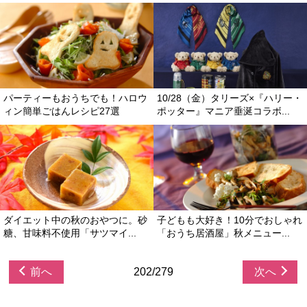
パーティーもおうちでも！ハロウ
10/28（金）タリーズ×『ハリー・
ィン簡単ごはんレシピ27選
ポッター』マニア垂涎コラボ...
ダイエット中の秋のおやつに。砂
子どもも大好き！10分でおしゃれ
糖、甘味料不使用「サツマイ...
「おうち居酒屋」秋メニュー...
前へ
202/279
次へ