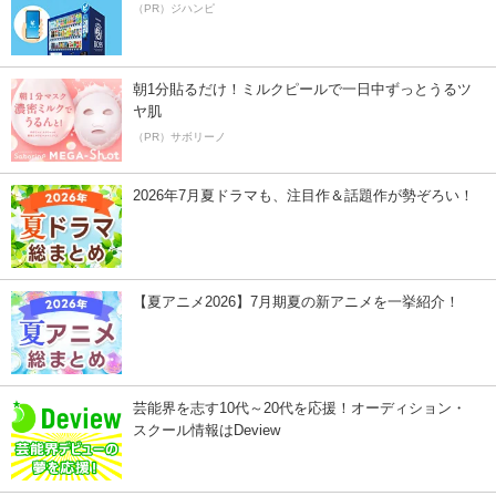
（PR）ジハンピ
朝1分貼るだけ！ミルクピールで一日中ずっとうるツ
ヤ肌
（PR）サボリーノ
2026年7月夏ドラマも、注目作＆話題作が勢ぞろい！
【夏アニメ2026】7月期夏の新アニメを一挙紹介！
芸能界を志す10代～20代を応援！オーディション・
スクール情報はDeview