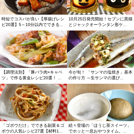
時短でコスパが良い【厚揚げレシ
10月25日発売開始！セブンに黒猫
ピ20選】5～10分以内でできる...
とジャックオーランタン形ケ...
【調理法別】「豚バラ肉×キャベ
今が旬！ 「サンマの塩焼き」基本
ツ」で作る黄金レシピ20選！ ...
の作り方 ～生サンマの選び...
「ゴボウだけ」でできる副菜＆ゴ
続々登場の「ほうじ茶スイーツ」
ボウの人気レシピ27選【材料1...
でホッと一息おやつタイム。...