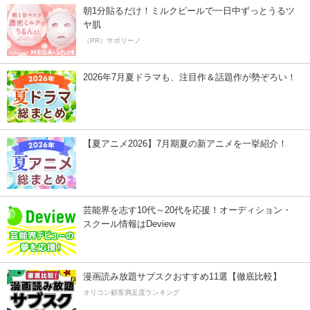
朝1分貼るだけ！ミルクピールで一日中ずっとうるツ
ヤ肌
（PR）サボリーノ
2026年7月夏ドラマも、注目作＆話題作が勢ぞろい！
【夏アニメ2026】7月期夏の新アニメを一挙紹介！
芸能界を志す10代～20代を応援！オーディション・
スクール情報はDeview
漫画読み放題サブスクおすすめ11選【徹底比較】
オリコン顧客満足度ランキング