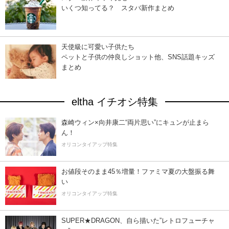
いくつ知ってる？ スタバ新作まとめ
天使級に可愛い子供たち
ペットと子供の仲良しショット他、SNS話題キッズ
まとめ
eltha イチオシ特集
森崎ウィン×向井康二“両片思い”にキュンが止まら
ん！
オリコンタイアップ特集
お値段そのまま45％増量！ファミマ夏の大盤振る舞
い
オリコンタイアップ特集
SUPER★DRAGON、自ら描いた”レトロフューチャ