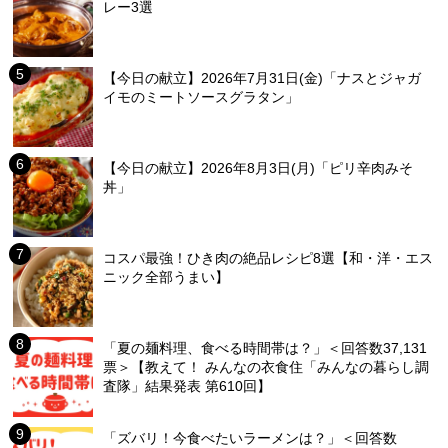
レー3選
【今日の献立】2026年7月31日(金)「ナスとジャガ
イモのミートソースグラタン」
【今日の献立】2026年8月3日(月)「ピリ辛肉みそ
丼」
コスパ最強！ひき肉の絶品レシピ8選【和・洋・エス
ニック全部うまい】
「夏の麺料理、食べる時間帯は？」＜回答数37,131
票＞【教えて！ みんなの衣食住「みんなの暮らし調
査隊」結果発表 第610回】
「ズバリ！今食べたいラーメンは？」＜回答数