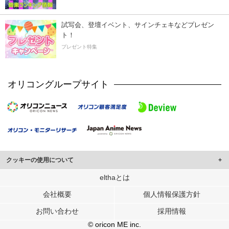
試写会、登壇イベント、サインチェキなどプレゼン
ト！
プレゼント特集
オリコングループサイト
クッキーの使用について
このサイトでは Cookie を使用して、ユーザーに合わせたコンテンツや広告の
elthaとは
表示、ソーシャル メディア機能の提供、広告の表示回数やクリック数の測定を
会社概要
個人情報保護方針
行っています。
また、ユーザーによるサイトの利用状況についても情報を収集し、ソーシャル
お問い合わせ
採用情報
メディアや広告配信、データ解析の各パートナーに提供しています。
各パートナーは、この情報とユーザーが各パートナーに提供した他の情報や、
© oricon ME inc.
ユーザーが各パートナーのサービスを使用したときに収集した他の情報を組み