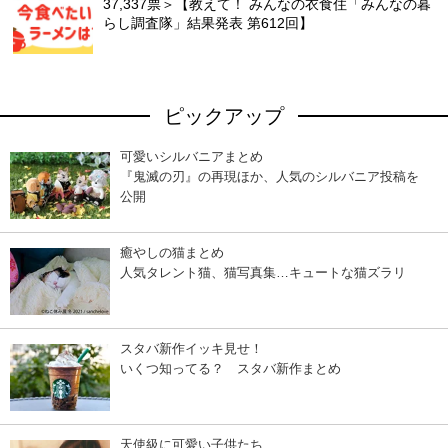
37,337票＞【教えて！ みんなの衣食住「みんなの暮
らし調査隊」結果発表 第612回】
ピックアップ
可愛いシルバニアまとめ
『鬼滅の刃』の再現ほか、人気のシルバニア投稿を
公開
癒やしの猫まとめ
人気タレント猫、猫写真集…キュートな猫ズラリ
スタバ新作イッキ見せ！
いくつ知ってる？ スタバ新作まとめ
天使級に可愛い子供たち