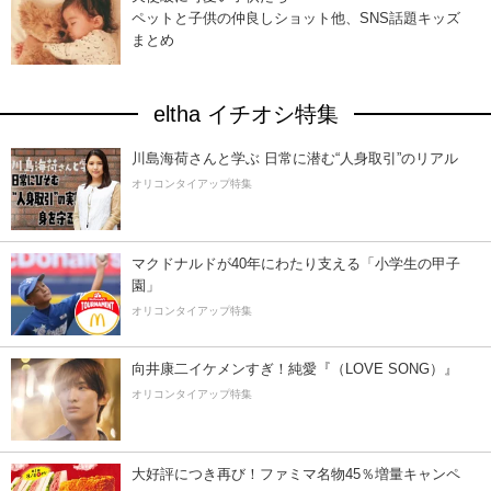
ペットと子供の仲良しショット他、SNS話題キッズ
まとめ
eltha イチオシ特集
川島海荷さんと学ぶ 日常に潜む“人身取引”のリアル
オリコンタイアップ特集
マクドナルドが40年にわたり支える「小学生の甲子
園」
オリコンタイアップ特集
向井康二イケメンすぎ！純愛『（LOVE SONG）』
オリコンタイアップ特集
大好評につき再び！ファミマ名物45％増量キャンペ