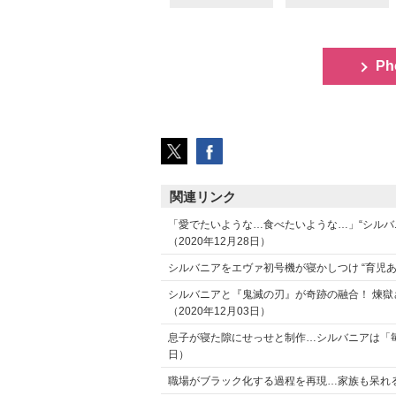
Ph
関連リンク
「愛でたいような…食べたいような…」“シルバ
（2020年12月28日）
シルバニアをエヴァ初号機が寝かしつけ “育児あ
シルバニアと『鬼滅の刃』が奇跡の融合！ 煉獄
（2020年12月03日）
息子が寝た隙にせっせと制作…シルバニアは「毎日
日）
職場がブラック化する過程を再現…家族も呆れる投