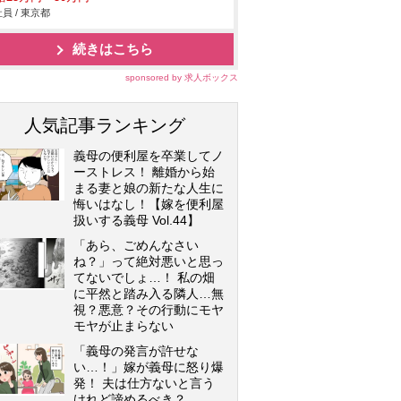
員 / 東京都
続きはこちら
sponsored by 求人ボックス
人気記事ランキング
義母の便利屋を卒業してノ
ーストレス！ 離婚から始
まる妻と娘の新たな人生に
悔いはなし！【嫁を便利屋
扱いする義母 Vol.44】
「あら、ごめんなさい
ね？」って絶対悪いと思っ
てないでしょ…！ 私の畑
に平然と踏み入る隣人…無
視？悪意？その行動にモヤ
モヤが止まらない
「義母の発言が許せな
い…！」嫁が義母に怒り爆
発！ 夫は仕方ないと言う
けれど諦めるべき？