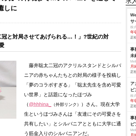
求
癒しに
W
サ
株
年
二冠と対局させてあげられる…！」?世紀の対
正社
愛
事
未
Me
藤井聡太二冠のアクリルスタンドとシルバ
月
正社
ニアの赤ちゃんたちとの対局の様子を投稿し
ア
「夢のコラボすぎる」「聡太先生を含め可愛
ビ
い世界」と話題になったほづみ
株
年
（
@hhhina_
）さん。現在大学
（外部リンク）
正社
生というほづみさんは「友達にその可愛さを
事
共有したい」とシルバニアとともに大学に通
ピ
Me
う筋金入りのシルバニアンだ。
月