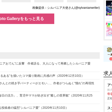
画像提供：シルバニア大使さん(@sylvanianwriter)
oto Galleryをもっと見る
ニアおでん”に反響 作者語る、大人になって再燃したシルバニア愛
求
るある”を描いたコマ撮り動画に共感の声（2020年12月10日）
さんとの焼き芋パーティーがエモい…、作者がつらぬく“憧れ”の再現性
ア
株
年
の活力」、育児中ママが紡ぎ出す“癒しの世界観”（2020年11月25
正社
稿者の猛烈“シルバニア愛”（2020年11月10日）
ス