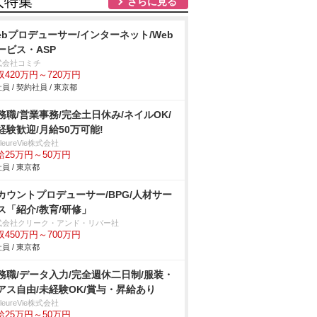
人特集
さらに見る
ebプロデューサー/インターネット/Web
ービス・ASP
式会社コミチ
収420万円～720万円
員 / 契約社員 / 東京都
務職/営業事務/完全土日休み/ネイルOK/
経験歓迎/月給50万可能!
illeureVie株式会社
給25万円～50万円
員 / 東京都
カウントプロデューサー/BPG/人材サー
ス「紹介/教育/研修」
式会社クリーク・アンド・リバー社
収450万円～700万円
員 / 東京都
務職/データ入力/完全週休二日制/服装・
アス自由/未経験OK/賞与・昇給あり
illeureVie株式会社
給25万円～50万円