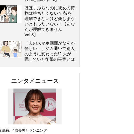
ほぼ手ぶらなのに彼女の荷
物は持ちたくない？ 彼を
理解できないけど楽しまな
いともったいない！【あな
たが理解できません
Vol.8】
「夫のスマホ画面がなんか
怪しい…」ジム通いで別人
のように変わった!? 夫が
隠していた衝撃の事実とは
エンタメニュース
坂絵莉、4歳長男とランニング