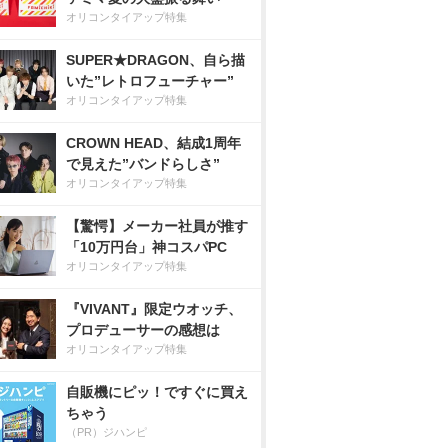
オリコンタイアップ特集
SUPER★DRAGON、自ら描
いた”レトロフューチャー”
オリコンタイアップ特集
CROWN HEAD、結成1周年
で見えた”バンドらしさ”
オリコンタイアップ特集
【驚愕】メーカー社員が推す
「10万円台」神コスパPC
オリコンタイアップ特集
『VIVANT』限定ウオッチ、
プロデューサーの感想は
オリコンタイアップ特集
自販機にピッ！ですぐに買え
ちゃう
（PR）ジハンピ