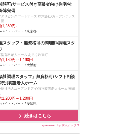
相談可/サービス付き高齢者向け住宅/社
保障完備
マダリビングパートナーズ 株式会社/ガーデンテラス
公園
1,280円～
バイト・パート / 東京都
理スタッフ・無資格可の調理師/調理スタ
フ
宅型有料老人ホーム あるく吹東町
1,180円～1,190円
バイト・パート / 大阪府
福祉調理スタッフ」無資格可/シフト相談
/特別養護老人ホーム
会福祉法人ユーアンドアイ/特別養護老人ホーム 額田
里
1,200円～1,280円
バイト・パート / 愛知県
続きはこちら
sponsored by 求人ボックス