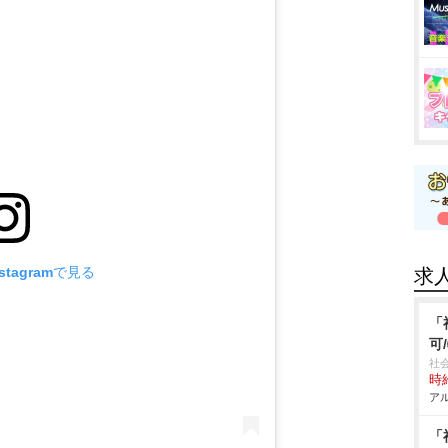
tagramで見る
求
「
可
社
時給
アル
「