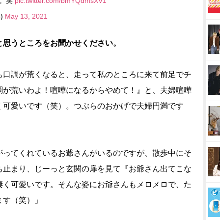
る。笑
pic.twitter.com/bmYQdmsXV1
5)
May 13, 2021
と思うところをお聞かせください。
も口調が荒くなると、走って私のところに来て前足でチ
調が荒いわよ！喧嘩になるからやめて！』と、夫婦喧嘩
く可愛いです（笑）。つぶらのおかげで夫婦円満です
ってくれているお爺さんがいるのですが、散歩中にそ
ち止まり、じーっと玄関の扉を見て『お爺さん出てこな
凄く可愛いです。そんな姿にお爺さんもメロメロで、た
ます（笑）」