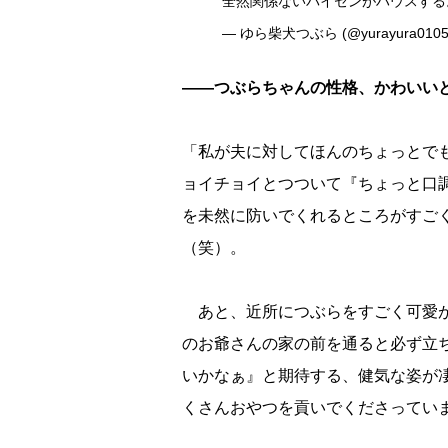
全然関係ないパイセンがハウスす
— ゆら柴犬つぶら (@yurayura010
――つぶらちゃんの性格、かわいい
「私が夫に対してほんのちょっとで
ョイチョイとつついて『ちょっと口
を未然に防いでくれるところがすご
（笑）。
あと、近所につぶらをすごく可愛が
のお爺さんの家の前を通ると必ず立
いかなぁ』と期待する、健気な姿が
くさんおやつを貢いでくださってい