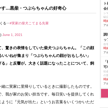
ト
かす…黒柴・つぶらちゃんの好奇心
会
シ
砧
時給
くる‥
#実家の柴犬こてまる先輩
アル
調
5)
June 1, 2021
ッ
住
て、驚きの表情をしていた柴犬つぶらちゃん。「この顔
時給
アル
えるいいねが集まり「つぶらちゃんの顔がおもしろい」
「
ぎる」と反響が。大きく話題になったことについて、飼
可
社
の
時給
アル
一緒に実家に里帰りしているときに撮影したものです。
で、我が家のお笑い担当です。毎日笑いを提供してくれ
じように『元気が出た』というお言葉をいくつかいただ