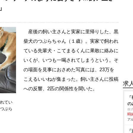
」
産後の飼い主さんと実家に里帰りした、黒
柴犬のつぶらちゃん（１歳）。実家で飼われ
ている先輩犬・こてまるくんに果敢に絡みに
いくが、いつも一喝されてしまうという。そ
の場面を見事におさめた写真には、23万を
こえるいいねが集まった。飼い主さんに投稿
求
への反響、2匹の関係性を聞いた。
「
れてい
の
つぶら
株
時給
アル
「