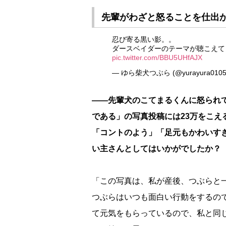
先輩がわざと怒ることを仕出
忍び寄る黒い影。。
ダースベイダーのテーマが聴こえて
pic.twitter.com/BBU5UHfAJX
— ゆら柴犬つぶら (@yurayura010
――先輩犬のこてまるくんに怒られ
である」の写真投稿には23万をこ
「コントのよう」「足元もかわいす
い主さんとしてはいかがでしたか？
「この写真は、私が産後、つぶらと
つぶらはいつも面白い行動をするの
て元気をもらっているので、私と同