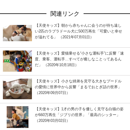
関連リンク
【天使キッズ】朝から赤ちゃんに会うのが待ち遠し
い2匹のラブラドール犬に500万再生「可愛いと幸せ
が溢れてる」 （2021年07月01日）
【天使キッズ】愛猫乗せる“小さな運転手”に反響「速
度、乗客、運転手…すべてが癒しなことってあるん
だ」 （2020年10月18日）
【天使キッズ】小さな姉弟を見守る大きなプードル
の愛情に世界中から反響「まるでおとぎ話の世界」
（2020年09月07日）
【天使キッズ】1才の男の子を優しく見守る白猫の姿
が660万再生「ジブリの世界」「最高のシッター」
（2020年03月02日）