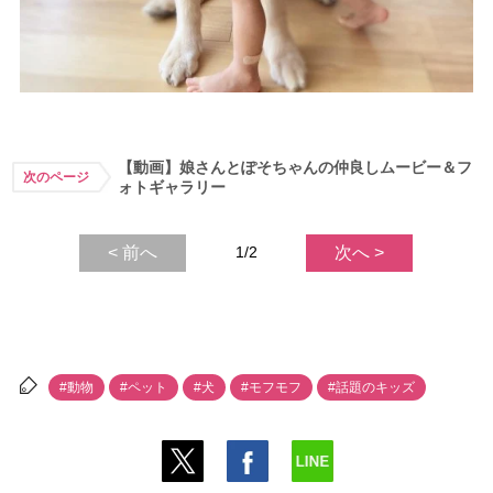
【動画】娘さんとぽそちゃんの仲良しムービー＆フ
次のページ
ォトギャラリー
< 前へ
1/2
次へ >
#動物
#ペット
#犬
#モフモフ
#話題のキッズ