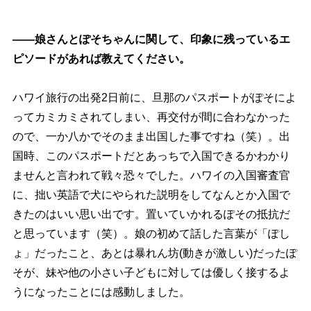
――娘さんとぽそちゃんに関して、印象に残っているエ
ピソードがあれば教えてください。
ハワイ旅行の出発2日前に、旦那のパスポートがぽそによ
ってカミカミされてしまい、再交付が間に合わなかった
ので、一か八かでそのまま出国した事ですね（笑）。出
国時、このパスポートだとあっちで入国できるかわかり
ませんと言われて戦々恐々でした。ハワイの入国審査官
に、拙い英語で犬にやられた説明をしてなんとか入国で
きたのはいい思い出です。置いていかれるぽその抵抗だ
と思っています（笑）。娘の初めて話した言葉が「ぽし
ょ」だったこと、あとは暴れん坊(動きが激しい)だったぽ
そが、妹や他の小さい子どもに対しては優しく接するよ
うになったことには感動しました。