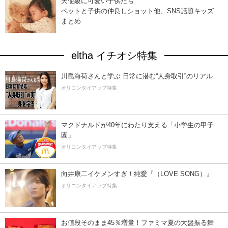
天使級に可愛い子供たち
ペットと子供の仲良しショット他、SNS話題キッズ
まとめ
eltha イチオシ特集
川島海荷さんと学ぶ 日常に潜む“人身取引”のリアル
オリコンタイアップ特集
マクドナルドが40年にわたり支える「小学生の甲子
園」
オリコンタイアップ特集
向井康二イケメンすぎ！純愛『（LOVE SONG）』
オリコンタイアップ特集
お値段そのまま45％増量！ファミマ夏の大盤振る舞