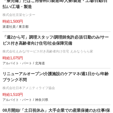
「寮完備」たばこ用香料の製造/即入寮/製造・工場/日勤/日
払い/工場・製造
株式会社京栄センター
時給1,500円
派遣社員 / 東京都
「週2から可」調理スタッフ/調理師免許必須/日勤のみ/サー
ビス付き高齢者向け住宅/社会保障完備
株式会社えみな/サービス付き高齢者向け住宅 えみなうらら家
時給1,075円
アルバイト・パート / 北海道
リニューアルオープン/介護施設のケアマネ/週1日から/年齢
ブランク不問
株式会社日本アメニティライフ協会
時給1,510円
アルバイト・パート / 神奈川県
08月開始/「土日祝休み」大手企業での産業保健のお仕事/保