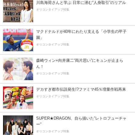
川島海荷さんと学ぶ 日常に潜む“人身取引”のリアル
オリコンタイアップ特集
マクドナルドが40年にわたり支える「小学生の甲子
園」
オリコンタイアップ特集
森崎ウィン×向井康二“両片思い”にキュンが止まら
ん！
オリコンタイアップ特集
デカすぎ都市伝説発生!?ファミマ45％増量作戦再来
オリコンタイアップ特集
SUPER★DRAGON、自ら描いた”レトロフューチャ
ー”
オリコンタイアップ特集