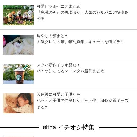
可愛いシルバニアまとめ
『鬼滅の刃』の再現ほか、人気のシルバニア投稿を
公開
癒やしの猫まとめ
人気タレント猫、猫写真集…キュートな猫ズラリ
スタバ新作イッキ見せ！
いくつ知ってる？ スタバ新作まとめ
天使級に可愛い子供たち
ペットと子供の仲良しショット他、SNS話題キッズ
まとめ
eltha イチオシ特集