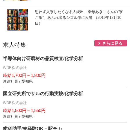
思わず入寮したくなる人続出…寮母あきこさんの“寮
ご飯”、あふれ出るシズル感に反響 （2019年12月10
日）
さらに見る
求人特集
半導体向け研磨材の品質検査/化学分析
WDB株式会社
時給1,700円～1,800円
派遣社員 / 愛知県
国立研究所でサルの行動実験/化学分析
WDB株式会社
時給1,500円～1,550円
派遣社員 / 愛知県
歯科助手/未経験OK・駅チカ