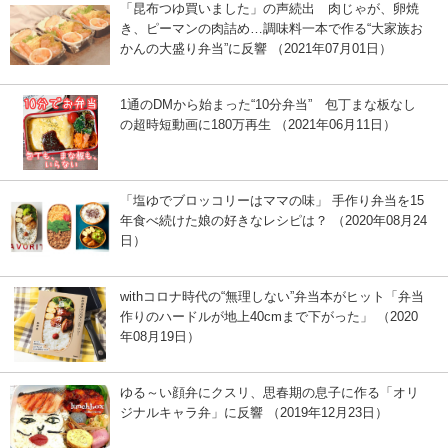
「昆布つゆ買いました」の声続出 肉じゃが、卵焼
き、ピーマンの肉詰め…調味料一本で作る“大家族お
かんの大盛り弁当”に反響 （2021年07月01日）
1通のDMから始まった“10分弁当” 包丁まな板なし
の超時短動画に180万再生 （2021年06月11日）
「塩ゆでブロッコリーはママの味」 手作り弁当を15
年食べ続けた娘の好きなレシピは？ （2020年08月24
日）
withコロナ時代の“無理しない”弁当本がヒット「弁当
作りのハードルが地上40cmまで下がった」 （2020
年08月19日）
ゆる～い顔弁にクスリ、思春期の息子に作る「オリ
ジナルキャラ弁」に反響 （2019年12月23日）