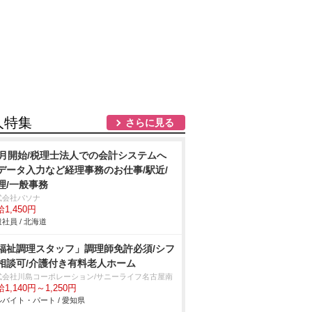
人特集
さらに見る
9月開始/税理士法人での会計システムへ
データ入力など経理事務のお仕事/駅近/
理/一般事務
式会社パソナ
1,450円
社員 / 北海道
福祉調理スタッフ」調理師免許必須/シフ
相談可/介護付き有料老人ホーム
式会社川島コーポレーション/サニーライフ名古屋南
1,140円～1,250円
バイト・パート / 愛知県