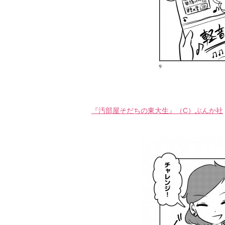
『汚部屋そだちの東大生』（C）ぶんか社