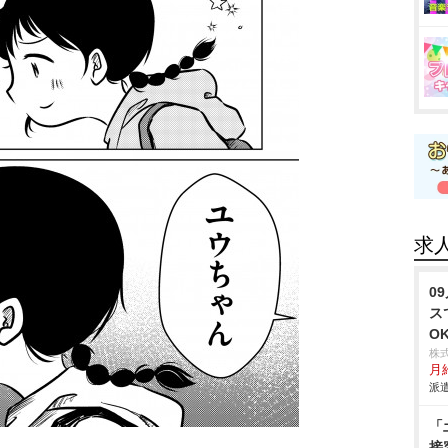
求
0
ス
O
株
月給
派遣
「
接