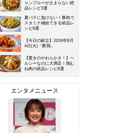
ャンプルーが止まらない絶
品レシピ3選
夏バテに負けない！豚肉で
スタミナ補給できる絶品レ
シピ8選
【今日の献立】2026年8月
4日(火)「酢鶏」
【驚きのやわらかさ！】ヘ
ルシーなのに大満足！鶏む
ね肉の絶品レシピ8選
エンタメニュース