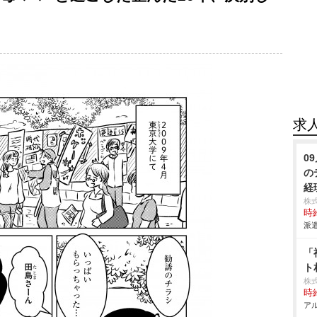
求
0
の
経
株
時給
派遣
「
ト
株
時給
アル