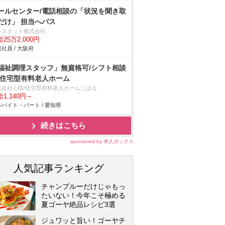
ールセンター/電話相談の「状況を聞き取
だけ」 担当へパス
ンスタッド株式会社
25万2,000円
社員 / 大阪府
福祉調理スタッフ」無資格可/シフト相談
/住宅型有料老人ホーム
式会社心晴/住宅型有料老人ホームこはる
1,140円～
バイト・パート / 愛知県
続きはこちら
sponsored by 求人ボックス
人気記事ランキング
チャンプルーだけじゃもっ
たいない！今年こそ極める
夏ゴーヤ絶品レシピ3選
ジュワッと旨い！ゴーヤチ