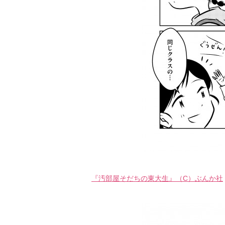
『汚部屋そだちの東大生』（C）ぶんか社