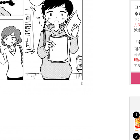
コ
る
ラ
月給
派遣
「
可
株
時給
アル