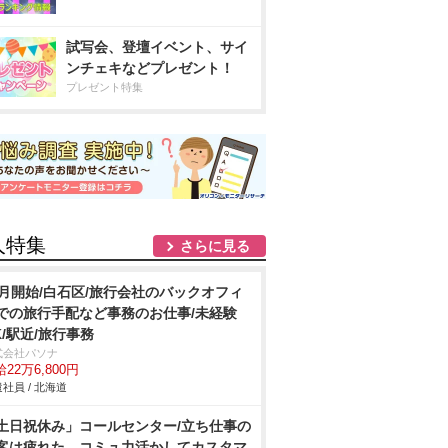
試写会、登壇イベント、サイ
ンチェキなどプレゼント！
プレゼント特集
人特集
さらに見る
9月開始/白石区/旅行会社のバックオフィ
での旅行手配など事務のお仕事/未経験
K/駅近/旅行事務
式会社パソナ
22万6,800円
社員 / 北海道
土日祝休み」コールセンター/立ち仕事の
客は疲れた…コミュ力活かしてカスタマ