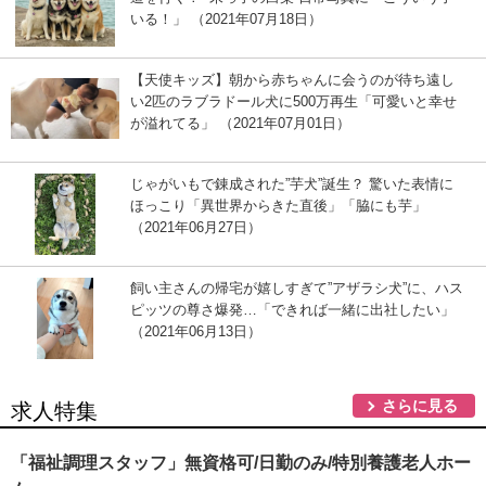
いる！」 （2021年07月18日）
【天使キッズ】朝から赤ちゃんに会うのが待ち遠し
い2匹のラブラドール犬に500万再生「可愛いと幸せ
が溢れてる」 （2021年07月01日）
じゃがいもで錬成された”芋犬”誕生？ 驚いた表情に
ほっこり「異世界からきた直後」「脇にも芋」
（2021年06月27日）
飼い主さんの帰宅が嬉しすぎて”アザラシ犬”に、ハス
ピッツの尊さ爆発…「できれば一緒に出社したい」
（2021年06月13日）
さらに見る
求人特集
「福祉調理スタッフ」無資格可/日勤のみ/特別養護老人ホー