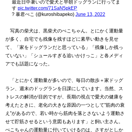
最近日中暑いので愛犬と早朝ドッグランに行ってま
す
pic.twitter.com/71SaN5pkEP
? 暴君ぺこ (@kuroshibapeko)
June 13, 2022
写真の柴犬は、黒柴犬のぺこちゃん。とにかく運動量
が多く、自宅でも残像を残すほどに素早い動きを見せ
て、「家をドッグランだと思っている」「残像しか残っ
ていない」「シュールすぎる追いかけっこ」と各メディ
アでも話題になった。
「とにかく運動量が多いので、毎日の散歩＋家ドッグ
ラン、週末のドッグランを日課にしています。当然、ス
トレスの解消が目的ですが、長期の視点で愛犬の健康を
考えたときに、老化の大きな原因の一つとして”筋肉の衰
え”があるので、若い時から筋肉を落とさないよう運動さ
せて貯筋させるという意図もあります」と飼い主さん。
ぺこちゃんの運動量に付いていけるのは、さすがとしか