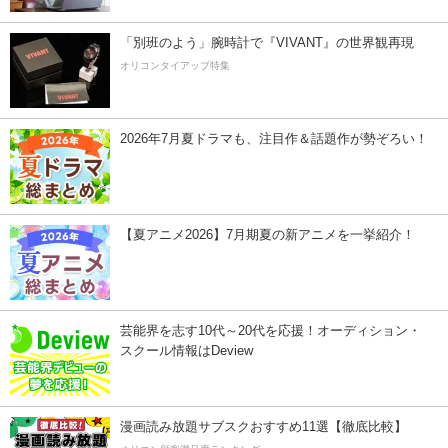
「別班のよう」腕時計で『VIVANT』の世界観再現
オリコンタイアップ特集
2026年7月夏ドラマも、注目作＆話題作が勢ぞろい！
【夏アニメ2026】7月期夏の新アニメを一挙紹介！
芸能界を志す10代～20代を応援！オーディション・
スクール情報はDeview
漫画読み放題サブスクおすすめ11選【徹底比較】