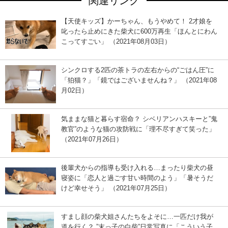
関連リンク
【天使キッズ】かーちゃん、もうやめて！ 2才娘を
叱ったら止めにきた柴犬に600万再生「ほんとにわん
こってすごい」 （2021年08月03日）
シンクロする2匹の茶トラの左右からの“ごはん圧”に
「狛猫？」「鏡ではございませんね？」 （2021年08
月02日）
気ままな猫と暮らす宿命？ シベリアンハスキーと”鬼
教官”のような猫の攻防戦に「理不尽すぎて笑った」
（2021年07月26日）
後輩犬からの指導も受け入れる…まったり柴犬の昼
寝姿に「恋人と過ごす甘い時間のよう」「暑そうだ
けど幸せそう」 （2021年07月25日）
すまし顔の柴犬姐さんたちをよそに…一匹だけ我が
道を行く？ ”末っ子の白柴”日常写真に「こういう子