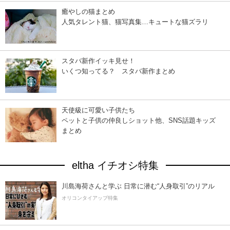
癒やしの猫まとめ
人気タレント猫、猫写真集…キュートな猫ズラリ
スタバ新作イッキ見せ！
いくつ知ってる？ スタバ新作まとめ
天使級に可愛い子供たち
ペットと子供の仲良しショット他、SNS話題キッズ
まとめ
eltha イチオシ特集
川島海荷さんと学ぶ 日常に潜む“人身取引”のリアル
オリコンタイアップ特集