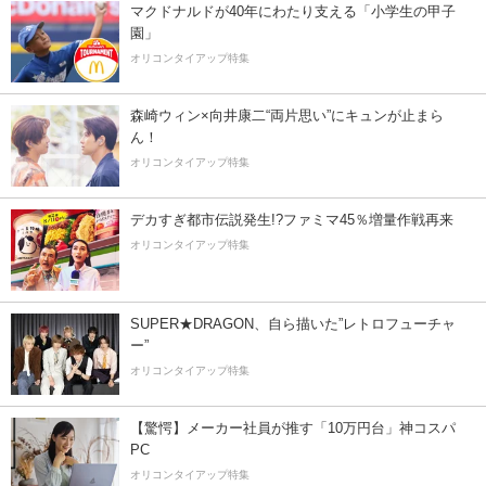
マクドナルドが40年にわたり支える「小学生の甲子
園」
オリコンタイアップ特集
森崎ウィン×向井康二“両片思い”にキュンが止まら
ん！
オリコンタイアップ特集
デカすぎ都市伝説発生!?ファミマ45％増量作戦再来
オリコンタイアップ特集
SUPER★DRAGON、自ら描いた”レトロフューチャ
ー”
オリコンタイアップ特集
【驚愕】メーカー社員が推す「10万円台」神コスパ
PC
オリコンタイアップ特集