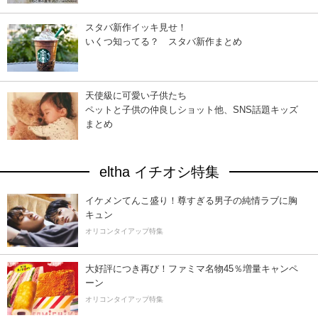
スタバ新作イッキ見せ！
いくつ知ってる？ スタバ新作まとめ
天使級に可愛い子供たち
ペットと子供の仲良しショット他、SNS話題キッズ
まとめ
eltha イチオシ特集
イケメンてんこ盛り！尊すぎる男子の純情ラブに胸
キュン
オリコンタイアップ特集
大好評につき再び！ファミマ名物45％増量キャンペ
ーン
オリコンタイアップ特集