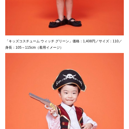
「キッズコスチューム ウィッチ グリーン」価格：1,408円／サイズ：110／
身長：105～115cm（着用イメージ）