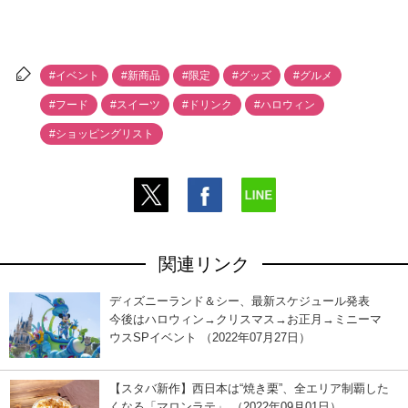
#イベント
#新商品
#限定
#グッズ
#グルメ
#フード
#スイーツ
#ドリンク
#ハロウィン
#ショッピングリスト
関連リンク
ディズニーランド＆シー、最新スケジュール発表
今後はハロウィン→クリスマス→お正月→ミニーマ
ウスSPイベント （2022年07月27日）
【スタバ新作】西日本は“焼き栗”、全エリア制覇した
くなる「マロンラテ」 （2022年09月01日）