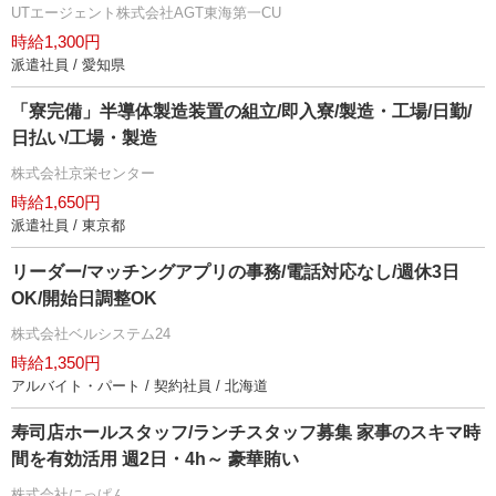
UTエージェント株式会社AGT東海第一CU
時給1,300円
派遣社員 / 愛知県
「寮完備」半導体製造装置の組立/即入寮/製造・工場/日勤/
日払い/工場・製造
株式会社京栄センター
時給1,650円
派遣社員 / 東京都
リーダー/マッチングアプリの事務/電話対応なし/週休3日
OK/開始日調整OK
株式会社ベルシステム24
時給1,350円
アルバイト・パート / 契約社員 / 北海道
寿司店ホールスタッフ/ランチスタッフ募集 家事のスキマ時
間を有効活用 週2日・4h～ 豪華賄い
株式会社にっぱん