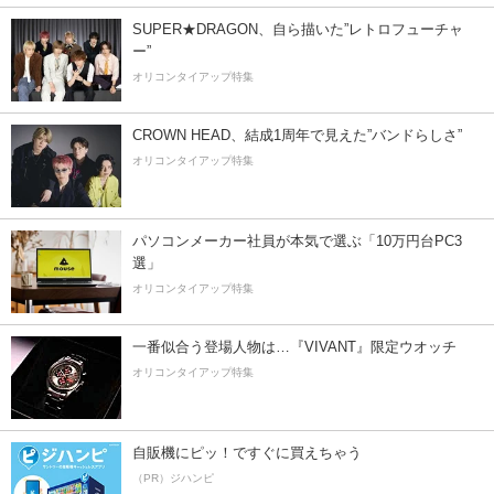
SUPER★DRAGON、自ら描いた”レトロフューチャ
ー”
オリコンタイアップ特集
CROWN HEAD、結成1周年で見えた”バンドらしさ”
オリコンタイアップ特集
パソコンメーカー社員が本気で選ぶ「10万円台PC3
選」
オリコンタイアップ特集
一番似合う登場人物は…『VIVANT』限定ウオッチ
オリコンタイアップ特集
自販機にピッ！ですぐに買えちゃう
（PR）ジハンピ