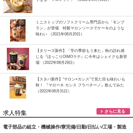
ミニストップのソフトクリーム専門店から「モンブ
ラン」が登場 特製マロンソースでケーキのような
味わい （2021年08月20日）
【タリーズ新作】「芋の季節もう来た」秋の訪れ感
じる『ほっこりOIMOラテ』に今年はシェイクも新登
場 （2022年08月29日）
【スタバ新作】“マロン×カシス”で見た目も味わいも
秋！ 『マローネ カシス フラペチーノ』飲んでみた
（2022年08月31日）
さらに見る
求人特集
電子部品の組立・機械操作/寮完備/日勤/日払い/工場・製造