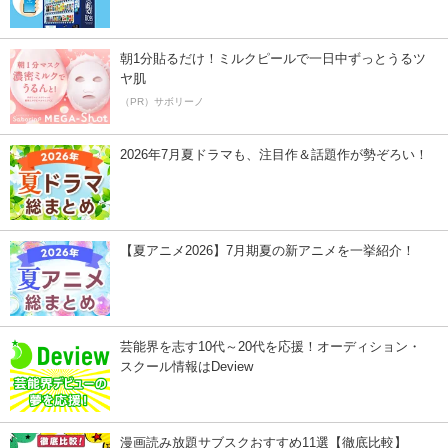
朝1分貼るだけ！ミルクピールで一日中ずっとうるツ
ヤ肌
（PR）サボリーノ
2026年7月夏ドラマも、注目作＆話題作が勢ぞろい！
【夏アニメ2026】7月期夏の新アニメを一挙紹介！
芸能界を志す10代～20代を応援！オーディション・
スクール情報はDeview
漫画読み放題サブスクおすすめ11選【徹底比較】