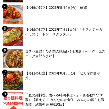
【今日の献立】2026年8月4日(火)「酢鶏」
【今日の献立】2026年7月31日(金)「ナスとジャガ
イモのミートソースグラタン」
コスパ最強！ひき肉の絶品レシピ8選【和・洋・エス
ニック全部うまい】
【今日の献立】2026年8月3日(月)「ピリ辛肉みそ
丼」
「夏の麺料理、食べる時間帯は？」＜回答数37,131
票＞【教えて！ みんなの衣食住「みんなの暮らし調
査隊」結果発表 第610回】