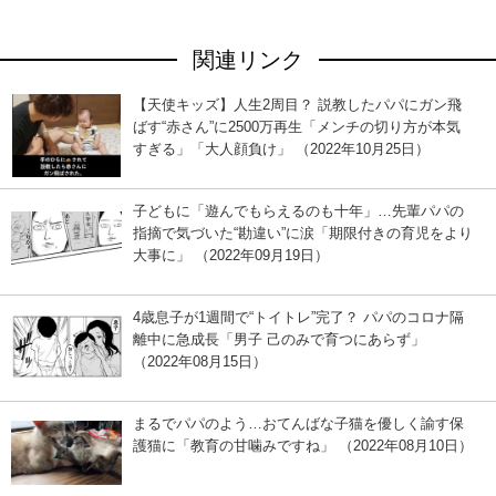
関連リンク
【天使キッズ】人生2周目？ 説教したパパにガン飛
ばす“赤さん”に2500万再生「メンチの切り方が本気
すぎる」「大人顔負け」 （2022年10月25日）
子どもに「遊んでもらえるのも十年」…先輩パパの
指摘で気づいた“勘違い”に涙「期限付きの育児をより
大事に」 （2022年09月19日）
4歳息子が1週間で“トイトレ”完了？ パパのコロナ隔
離中に急成長「男子 己のみで育つにあらず」
（2022年08月15日）
まるでパパのよう…おてんばな子猫を優しく諭す保
護猫に「教育の甘噛みですね」 （2022年08月10日）