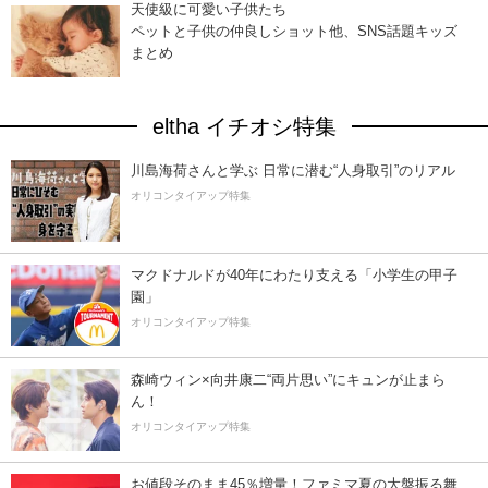
天使級に可愛い子供たち
ペットと子供の仲良しショット他、SNS話題キッズ
まとめ
eltha イチオシ特集
川島海荷さんと学ぶ 日常に潜む“人身取引”のリアル
オリコンタイアップ特集
マクドナルドが40年にわたり支える「小学生の甲子
園」
オリコンタイアップ特集
森崎ウィン×向井康二“両片思い”にキュンが止まら
ん！
オリコンタイアップ特集
お値段そのまま45％増量！ファミマ夏の大盤振る舞