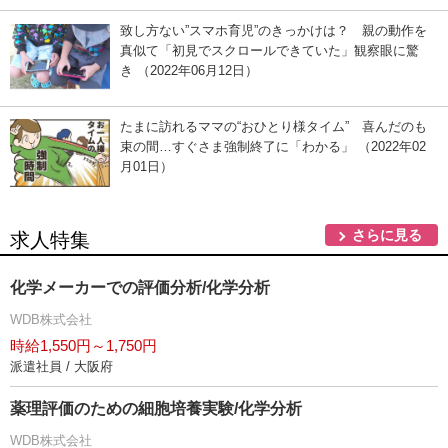
致し方ない”スマホ育児”のきっかけは？ 親の動作を
真似て「初見でスクロールできていた」観察眼に驚
き （2022年06月12日）
たまに訪れるママの“おひとり様タイム” 喜んだのも
束の間…すぐさま強制終了に「わかる」 （2022年02
月01日）
さらに見る
求人特集
化学メーカーでの評価分析/化学分析
WDB株式会社
時給1,550円～1,750円
派遣社員 / 大阪府
薬理評価のための細胞培養実験/化学分析
WDB株式会社