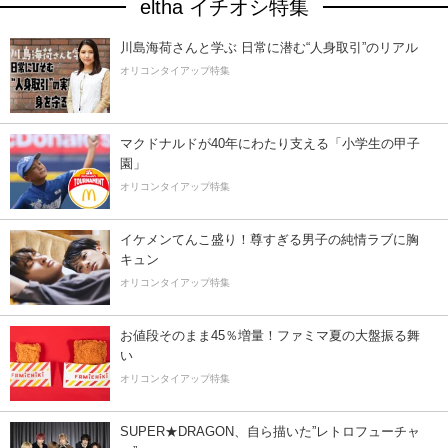
eltha イチオシ特集
川島海荷さんと学ぶ 日常に潜む“人身取引”のリアル
オリコンタイアップ特集
マクドナルドが40年にわたり支える「小学生の甲子
園」
オリコンタイアップ特集
イケメンてんこ盛り！尊すぎる男子の純情ラブに胸
キュン
オリコンタイアップ特集
お値段そのまま45％増量！ファミマ夏の大盤振る舞
い
オリコンタイアップ特集
SUPER★DRAGON、自ら描いた”レトロフューチャ