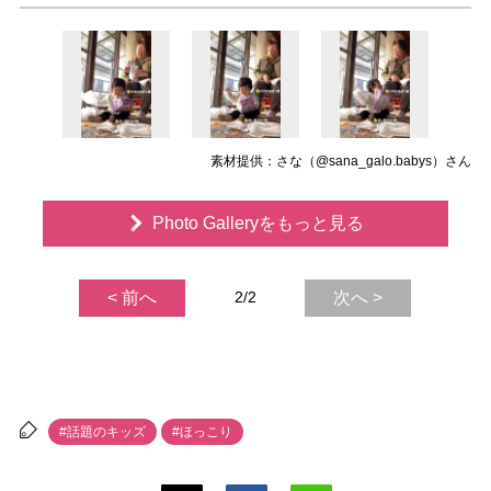
素材提供：さな（@sana_galo.babys）さん
Photo Galleryをもっと見る
< 前へ
2/2
次へ >
#話題のキッズ
#ほっこり