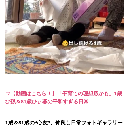
⇒【動画はこちら！】「子育ての理想形かも」1歳
ひ孫＆81歳ひぃ婆の平和すぎる日常
1歳＆81歳の“心友”、仲良し日常フォトギャラリー