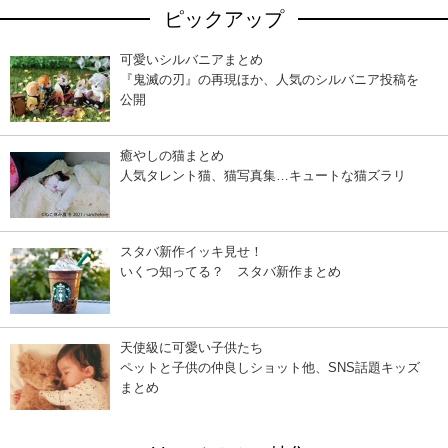
ピックアップ
可愛いシルバニアまとめ
『鬼滅の刃』の再現ほか、人気のシルバニア投稿を
公開
癒やしの猫まとめ
人気タレント猫、猫写真集…キュートな猫ズラリ
スタバ新作イッキ見せ！
いくつ知ってる？ スタバ新作まとめ
天使級に可愛い子供たち
ペットと子供の仲良しショット他、SNS話題キッズ
まとめ