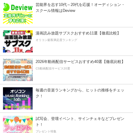
芸能界を志す10代～20代を応援！オーディション・
スクール情報はDeview
漫画読み放題サブスクおすすめ11選【徹底比較】
オリコン顧客満足度ランキング
2026年動画配信サービスおすすめ40選【徹底比較】
CS動画配信サービス20選
毎週の音楽ランキングから、ヒットの推移をチェッ
ク！
試写会、登壇イベント、サインチェキなどプレゼン
ト！
プレゼント特集