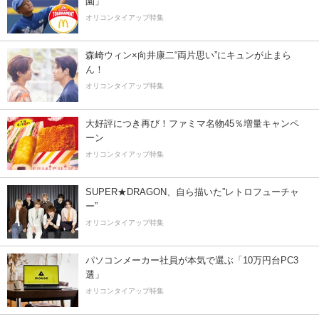
園」
オリコンタイアップ特集
森崎ウィン×向井康二“両片思い”にキュンが止まら
ん！
オリコンタイアップ特集
大好評につき再び！ファミマ名物45％増量キャンペ
ーン
オリコンタイアップ特集
SUPER★DRAGON、自ら描いた”レトロフューチャ
ー”
オリコンタイアップ特集
パソコンメーカー社員が本気で選ぶ「10万円台PC3
選」
オリコンタイアップ特集