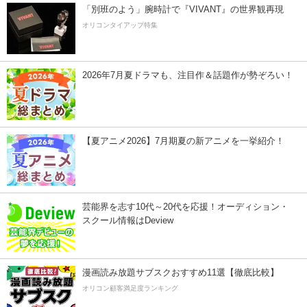
「別班のよう」腕時計で『VIVANT』の世界観再現
オリコンタイアップ特集
2026年7月夏ドラマも、注目作＆話題作が勢ぞろい！
【夏アニメ2026】7月期夏の新アニメを一挙紹介！
芸能界を志す10代～20代を応援！オーディション・
スクール情報はDeview
漫画読み放題サブスクおすすめ11選【徹底比較】
オリコン顧客満足度ランキング