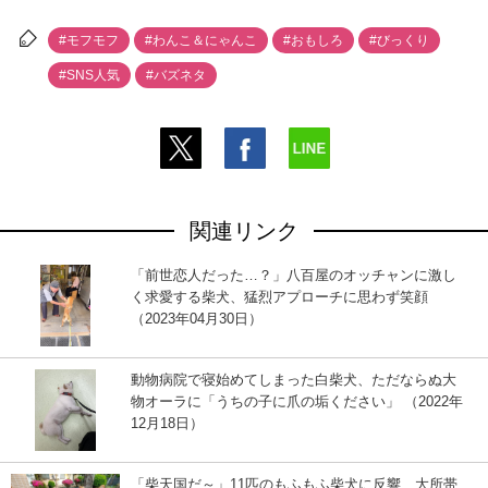
#モフモフ
#わんこ＆にゃんこ
#おもしろ
#びっくり
#SNS人気
#バズネタ
関連リンク
「前世恋人だった…？」八百屋のオッチャンに激し
く求愛する柴犬、猛烈アプローチに思わず笑顔
（2023年04月30日）
動物病院で寝始めてしまった白柴犬、ただならぬ大
物オーラに「うちの子に爪の垢ください」 （2022年
12月18日）
「柴天国だ～」11匹のもふもふ柴犬に反響、大所帯