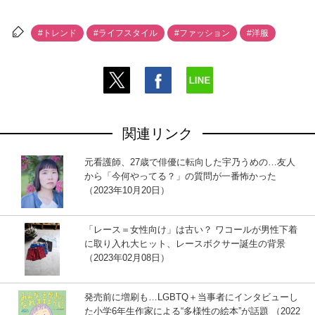
#トレンド
#ライフスタイル
#ファッション
#洋服
関連リンク
元看護師、27歳で俳優に転向した宇乃うめの…友人
から「今何やってる？」の質問が一番怖かった
（2023年10月20日）
「レース＝女性向け」は古い？ ワコールが男性下着
に取り入れ大ヒット、レースボクサー誕生の背景
（2023年02月08日）
発売前に増刷も…LGBTQ＋当事者にインタビューし
た小学6年生作家による“多様性の絵本”が話題 （2022