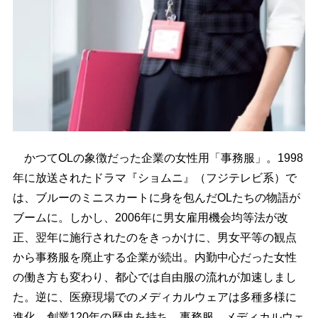
かつてOLの象徴だった企業の女性用「事務服」。1998
年に放送されたドラマ『ショムニ』（フジテレビ系）で
は、ブルーのミニスカートに身を包んだOLたちの物語が
ブームに。しかし、2006年に男女雇用機会均等法が改
正、翌年に施行されたのをきっかけに、男女平等の観点
から事務服を廃止する企業が続出。内勤中心だった女性
の働き方も変わり、都心では自由服の流れが加速しまし
た。逆に、医療現場でのメディカルウェアは多種多様に
進化。創業120年の歴史を持ち、事務服、メディカルウェ