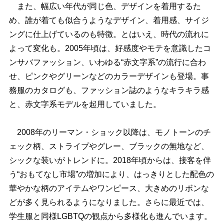
また、幅広い年代が同じ色、デザインを着用するた
め、誰が着ても似合うようなデザイン、着用感、サイジ
ングに仕上げているのも特徴。とはいえ、時代の流れに
よって変化も。2005年頃は、好感度やモテを意識したコ
ンサバファッション、いわゆる“赤文字系”の流行に合わ
せ、ピンクやグリーンなどのカラーデザインも登場。事
務服のカタログも、ファッション誌のようなキラキラ感
と、赤文字系モデルを起用していました。
2008年のリーマン・ショック以降は、モノトーンのチ
ェック柄、ストライプやグレー、ブラックの無地など、
シックな装いがトレンドに。2018年頃からは、接客を伴
う“おもてなし市場”の増加により、はっきりとした配色の
華やかな柄のアイテムやワンピース、大きめのリボンな
どが多く見られるようになりました。さらに最近では、
学生服と同様LGBTQの観点から多様化も進んでいます。