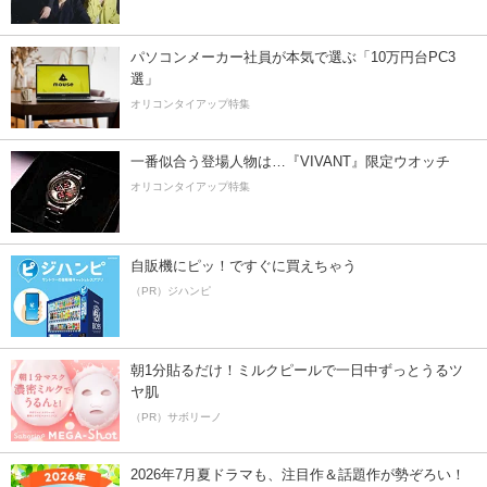
パソコンメーカー社員が本気で選ぶ「10万円台PC3
選」
オリコンタイアップ特集
一番似合う登場人物は…『VIVANT』限定ウオッチ
オリコンタイアップ特集
自販機にピッ！ですぐに買えちゃう
（PR）ジハンピ
朝1分貼るだけ！ミルクピールで一日中ずっとうるツ
ヤ肌
（PR）サボリーノ
2026年7月夏ドラマも、注目作＆話題作が勢ぞろい！