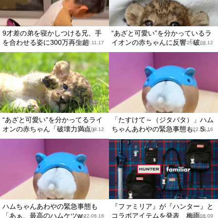
9才差の弟を寝かしつける兄、手
“あざと可愛い”を分かっているラ
を合わせる姿に300万再生超
イオンの赤ちゃんに反響「破...
2022.11.17
2022.08.12
“あざと可愛い”を分かってるライ
「たすけて～（ジタバタ）」ハム
オンの赤ちゃん「破壊力満点」
ちゃんあわやの緊急事態も、S...
2022.08.12
2022.06.16
ハムちゃんあわやの緊急事態も
『ファミリア』が『ハンター』と
「あぁ、最高のハムケツw」
コラボアイテムを発表 梅雨...
2022.06.16
2022.06.09