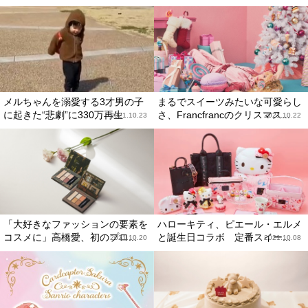
メルちゃんを溺愛する3才男の子
まるでスイーツみたいな可愛らし
に起きた“悲劇”に330万再生
さ、Francfrancのクリスマス...
2021.10.23
2021.10.22
「大好きなファッションの要素を
ハローキティ、ピエール・エルメ
コスメに」高橋愛、初のプロ...
と誕生日コラボ 定番スイー...
2021.10.20
2021.10.08