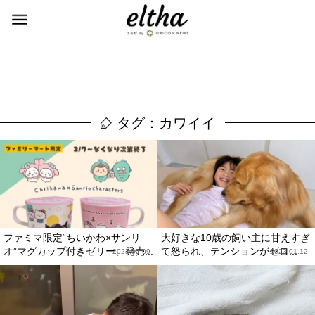
タグ：カワイイ
ファミマ限定“ちいかわ×サンリ
大好きな10歳の飼い主に甘えすぎ
オ”マグカップ付きゼリー、発売...
て怒られ、テンションがゼロ...
2023.02.09
2023.01.12