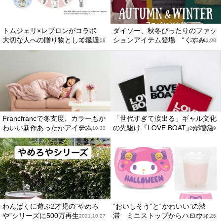
トムジェリ×レブロンがコラボ
ダイソー、秋冬ぴったりのファッ
大切な人への贈り物として最適...
ションアイテム登場 “くすみ...
2021.12.08
2021.11.08
Francfrancで冬支度、カラーもか
「世代すぎて涙出る」ギャル文化
わいい新作あったかアイテム...
の先駆け『LOVE BOAT』が復活
2021.10.30
2021.10.29
わんぱくに遊ぶ2才児の“やめろ
“おいしそう”と“かわいい”の渋
や”シリーズに500万再生
滞 ミニストップからハロウィ...
2021.10.27
2021.10.26