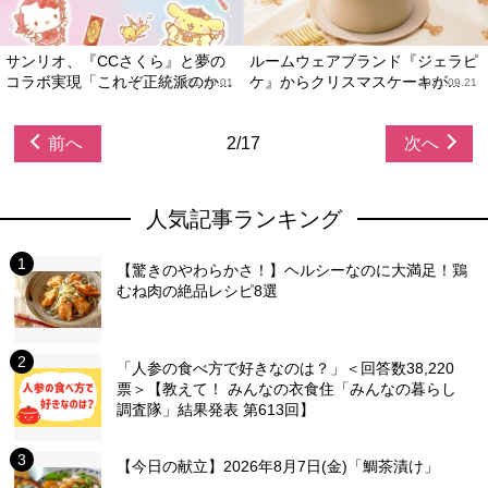
サンリオ、『CCさくら』と夢の
ルームウェアブランド『ジェラピ
コラボ実現「これぞ正統派のか...
ケ』からクリスマスケーキが...
2021.10.01
2021.09.21
前へ
2/17
次へ
人気記事ランキング
【驚きのやわらかさ！】ヘルシーなのに大満足！鶏
むね肉の絶品レシピ8選
「人参の食べ方で好きなのは？」＜回答数38,220
票＞【教えて！ みんなの衣食住「みんなの暮らし
調査隊」結果発表 第613回】
【今日の献立】2026年8月7日(金)「鯛茶漬け」