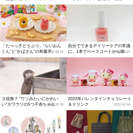
「たべっ子どうぶつ」“らいおん
自分でできるデイリーケアの常識
くん”と“かばさん”の和菓子、...
に、1本でベースコートから保...
2022.05.24
2022.03.15
３頭身？ "ウソみたいにかわい
2022年バレンタインチョコレート
い"カワウソの5つ子赤ちゃん
＆ドリンク
2022.02.26
2022.01.04