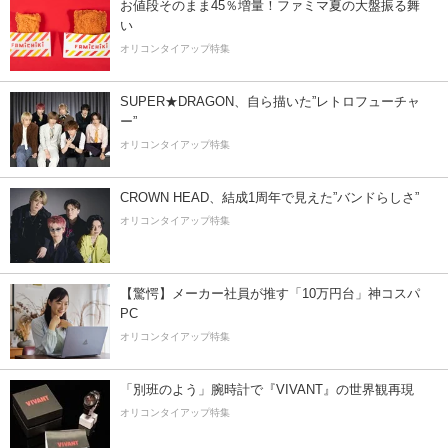
お値段そのまま45％増量！ファミマ夏の大盤振る舞
い
オリコンタイアップ特集
SUPER★DRAGON、自ら描いた”レトロフューチャ
ー”
オリコンタイアップ特集
CROWN HEAD、結成1周年で見えた”バンドらしさ”
オリコンタイアップ特集
【驚愕】メーカー社員が推す「10万円台」神コスパ
PC
オリコンタイアップ特集
「別班のよう」腕時計で『VIVANT』の世界観再現
オリコンタイアップ特集