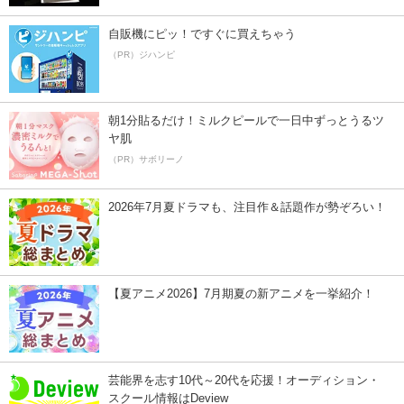
自販機にピッ！ですぐに買えちゃう
（PR）ジハンピ
朝1分貼るだけ！ミルクピールで一日中ずっとうるツ
ヤ肌
（PR）サボリーノ
2026年7月夏ドラマも、注目作＆話題作が勢ぞろい！
【夏アニメ2026】7月期夏の新アニメを一挙紹介！
芸能界を志す10代～20代を応援！オーディション・
スクール情報はDeview