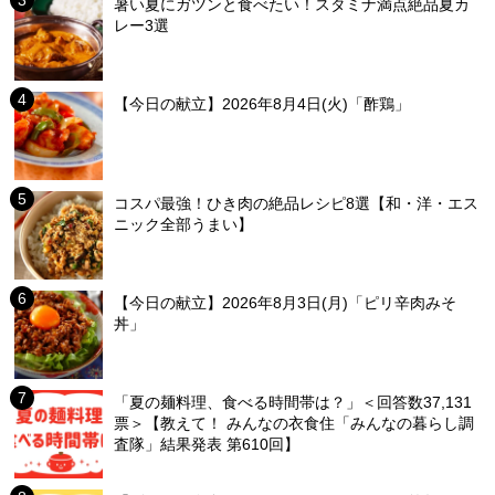
暑い夏にガツンと食べたい！スタミナ満点絶品夏カ
レー3選
【今日の献立】2026年8月4日(火)「酢鶏」
コスパ最強！ひき肉の絶品レシピ8選【和・洋・エス
ニック全部うまい】
【今日の献立】2026年8月3日(月)「ピリ辛肉みそ
丼」
「夏の麺料理、食べる時間帯は？」＜回答数37,131
票＞【教えて！ みんなの衣食住「みんなの暮らし調
査隊」結果発表 第610回】