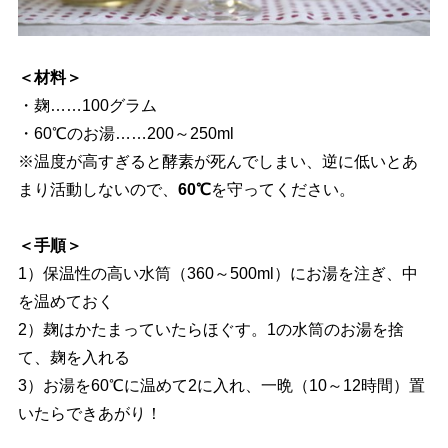
＜材料＞
・麹……100グラム
・60℃のお湯……200～250ml
※温度が高すぎると酵素が死んでしまい、逆に低いとあ
まり活動しないので、
60℃
を守ってください。
＜手順＞
1）保温性の高い水筒（360～500ml）にお湯を注ぎ、中
を温めておく
2）麹はかたまっていたらほぐす。1の水筒のお湯を捨
て、麹を入れる
3）お湯を60℃に温めて2に入れ、一晩（10～12時間）置
いたらできあがり！