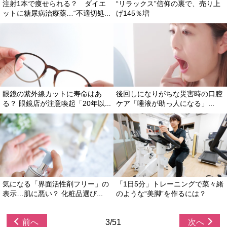
注射1本で痩せられる？ ダイエ
“リラックス”信仰の裏で、売り上
ットに糖尿病治療薬…“不適切処...
げ145％増
眼鏡の紫外線カットに寿命はあ
後回しになりがちな災害時の口腔
る？ 眼鏡店が注意喚起「20年以...
ケア「唾液が助っ人になる」...
気になる「界面活性剤フリー」の
「1日5分」トレーニングで菜々緒
表示…肌に悪い？ 化粧品選び...
のような“美脚”を作るには？
前へ
3/51
次へ