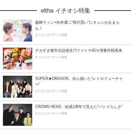
eltha イチオシ特集
森崎ウィン×向井康二“両片思い”にキュンが止まら
ん！
オリコンタイアップ特集
デカすぎ都市伝説発生!?ファミマ45％増量作戦再来
オリコンタイアップ特集
SUPER★DRAGON、自ら描いた”レトロフューチャ
ー”
オリコンタイアップ特集
CROWN HEAD、結成1周年で見えた”バンドらしさ”
オリコンタイアップ特集