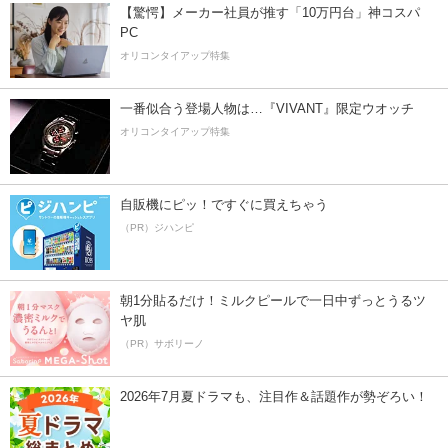
【驚愕】メーカー社員が推す「10万円台」神コスパ
PC
オリコンタイアップ特集
一番似合う登場人物は…『VIVANT』限定ウオッチ
オリコンタイアップ特集
自販機にピッ！ですぐに買えちゃう
（PR）ジハンピ
朝1分貼るだけ！ミルクピールで一日中ずっとうるツ
ヤ肌
（PR）サボリーノ
2026年7月夏ドラマも、注目作＆話題作が勢ぞろい！