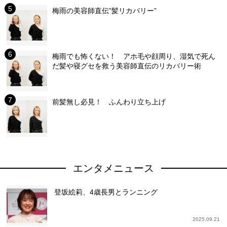
梅雨の美容師直伝”髪リカバリー”
梅雨でも怖くない！ アホ毛や顔周り、湿気で死ん
だ髪や寝グセを救う美容師直伝のリカバリー術
前髪無し必見！ ふんわり立ち上げ
エンタメニュース
登坂絵莉、4歳長男とランニング
2025.09.21