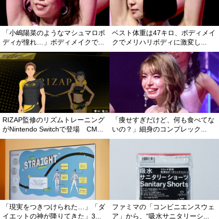
「小嶋陽菜のようなマシュマロボ
ベスト体重は47キロ、ボディメイ
ディが憧れ…」ボディメイクで...
クでメリハリボディに激変し...
RIZAP監修のリズムトレーニング
「痩せすぎだけど、何も食べてな
がNintendo Switchで登場 CM...
いの？」細身のコンプレック...
「現実をつきつけられた…」「ダ
ファミマの「コンビニエンスウェ
イエットの神が降りてきた」3...
ア」から、“吸水サニタリーシ...