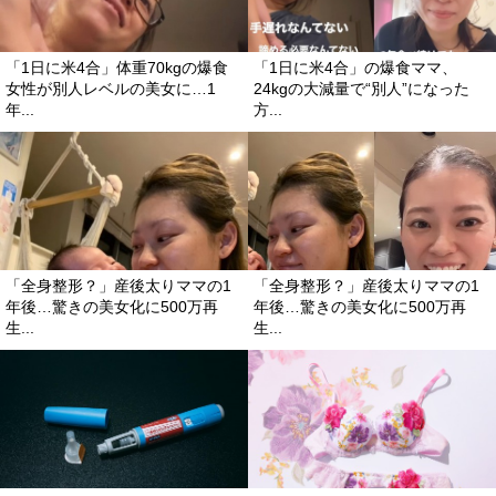
「1日に米4合」体重70kgの爆食
「1日に米4合」の爆食ママ、
女性が別人レベルの美女に…1
24kgの大減量で“別人”になった
年...
方...
「全身整形？」産後太りママの1
「全身整形？」産後太りママの1
年後…驚きの美女化に500万再
年後…驚きの美女化に500万再
生...
生...