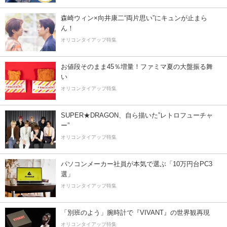
森崎ウィン×向井康二“両片思い”にキュンが止まら
ん！
オリコンタイアップ特集
お値段そのまま45％増量！ファミマ夏の大盤振る舞
い
オリコンタイアップ特集
SUPER★DRAGON、自ら描いた”レトロフューチャ
ー”
オリコンタイアップ特集
パソコンメーカー社員が本気で選ぶ「10万円台PC3
選」
オリコンタイアップ特集
「別班のよう」腕時計で『VIVANT』の世界観再現
オリコンタイアップ特集