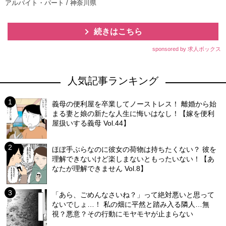
アルバイト・パート / 神奈川県
続きはこちら
sponsored by 求人ボックス
人気記事ランキング
義母の便利屋を卒業してノーストレス！ 離婚から始
まる妻と娘の新たな人生に悔いはなし！【嫁を便利
屋扱いする義母 Vol.44】
ほぼ手ぶらなのに彼女の荷物は持ちたくない？ 彼を
理解できないけど楽しまないともったいない！【あ
なたが理解できません Vol.8】
「あら、ごめんなさいね？」って絶対悪いと思って
ないでしょ…！ 私の畑に平然と踏み入る隣人…無
視？悪意？その行動にモヤモヤが止まらない