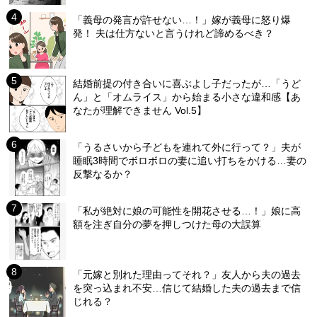
「義母の発言が許せない…！」嫁が義母に怒り爆
発！ 夫は仕方ないと言うけれど諦めるべき？
結婚前提の付き合いに喜ぶよし子だったが…「うど
ん」と「オムライス」から始まる小さな違和感【あ
なたが理解できません Vol.5】
「うるさいから子どもを連れて外に行って？」夫が
睡眠3時間でボロボロの妻に追い打ちをかける…妻の
反撃なるか？
「私が絶対に娘の可能性を開花させる…！」娘に高
額を注ぎ自分の夢を押しつけた母の大誤算
「元嫁と別れた理由ってそれ？」友人から夫の過去
を突っ込まれ不安…信じて結婚した夫の過去まで信
じれる？