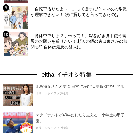
「自転車借りたよ～！」って勝手に!? ママ友の常識
が理解できない！ 次に貸してと言ってきたのは…
「育休中でしょ？手伝って！」嫁を好き勝手使う義
母のお願いを断りたい！ 頼みの綱の夫はまさかの無
関心!? 自体は最悪の結末に…
eltha イチオシ特集
川島海荷さんと学ぶ 日常に潜む“人身取引”のリアル
オリコンタイアップ特集
マクドナルドが40年にわたり支える「小学生の甲子
園」
オリコンタイアップ特集