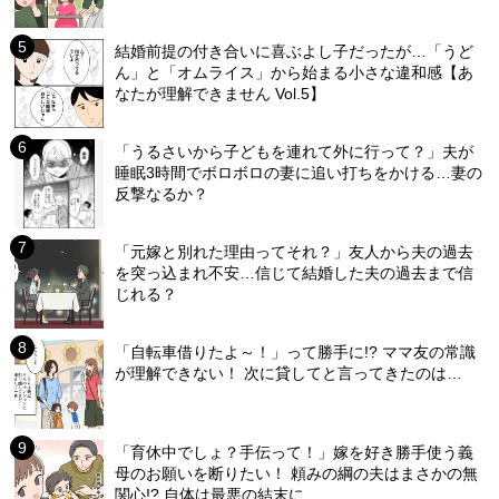
結婚前提の付き合いに喜ぶよし子だったが…「うど
ん」と「オムライス」から始まる小さな違和感【あ
なたが理解できません Vol.5】
「うるさいから子どもを連れて外に行って？」夫が
睡眠3時間でボロボロの妻に追い打ちをかける…妻の
反撃なるか？
「元嫁と別れた理由ってそれ？」友人から夫の過去
を突っ込まれ不安…信じて結婚した夫の過去まで信
じれる？
「自転車借りたよ～！」って勝手に!? ママ友の常識
が理解できない！ 次に貸してと言ってきたのは…
「育休中でしょ？手伝って！」嫁を好き勝手使う義
母のお願いを断りたい！ 頼みの綱の夫はまさかの無
関心!? 自体は最悪の結末に…