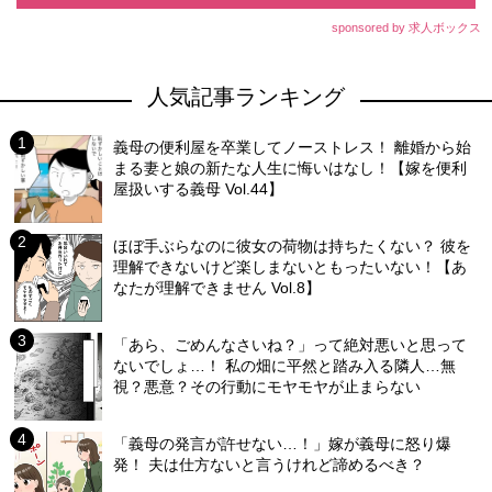
sponsored by 求人ボックス
人気記事ランキング
義母の便利屋を卒業してノーストレス！ 離婚から始
まる妻と娘の新たな人生に悔いはなし！【嫁を便利
屋扱いする義母 Vol.44】
ほぼ手ぶらなのに彼女の荷物は持ちたくない？ 彼を
理解できないけど楽しまないともったいない！【あ
なたが理解できません Vol.8】
「あら、ごめんなさいね？」って絶対悪いと思って
ないでしょ…！ 私の畑に平然と踏み入る隣人…無
視？悪意？その行動にモヤモヤが止まらない
「義母の発言が許せない…！」嫁が義母に怒り爆
発！ 夫は仕方ないと言うけれど諦めるべき？