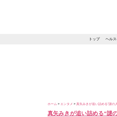
トップ
ヘルス
メイク・コスメ・スキ
ホーム
>
エンタメ
>
真矢みきが追い詰める“謎の人
真矢みきが追い詰める“謎の