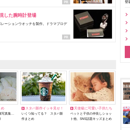
登
表現した腕時計登場
ラボレーションウオッチを製作。ドラマプロデ
とめ
スタバ新作イッキ見せ！
天使級に可愛い子供たち
猫写真集…
いくつ知ってる？ スタバ新
ペットと子供の仲良しショッ
リ
作まとめ
ト他、SNS話題キッズまとめ