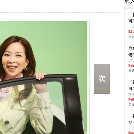
求
「
可
ベ
時給
アル
自
備
U
時給
派遣
「
可
株
時給
アル
「
サ
ふる
時給