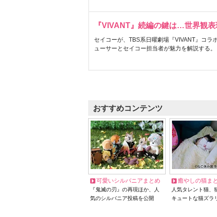
『VIVANT』続編の鍵は…世界観
セイコーが、TBS系日曜劇場『VIVANT』コ
ューサーとセイコー担当者が魅力を解説する。
おすすめコンテンツ
可愛いシルバニアまとめ
癒やしの猫ま
『鬼滅の刃』の再現ほか、人
人気タレント猫、
気のシルバニア投稿を公開
キュートな猫ズラ