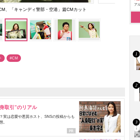
アル
CM、「キャンディ警部・空港」篇CMカット
キ
#CM
身取引”のリアル
？実は恋愛や悪質ホスト、SNSの投稿からも
態。