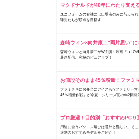
マクドナルドが40年にわたり支え
ユニフォームの右袖には出場者のみに与えられ
球児たちが頂点を目指す
森崎ウィン×向井康二“両片思い”
森崎ウィンと向井康二がW主演！映画『（LOVE S
最速配信。究極のピュアラブ！
お値段そのまま45％増量！ファミ
ファミチキにお弁当にアイスも!?ファミリーマ
45％増量作戦」が今夏、シリーズ初の年2回開
プロ厳選！目的別「おすすめPC９
用途に合うパソコン選びは意外と難しい。そこ
途別のおすすめモデルをご紹介！