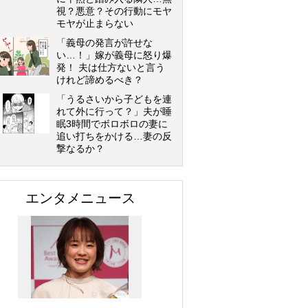
視？悪意？その行動にモヤ
モヤが止まらない
「義母の発言が許せな
い…！」嫁が義母に怒り爆
発！ 夫は仕方ないと言う
けれど諦めるべき？
「うるさいから子どもを連
れて外に行って？」夫が睡
眠3時間でボロボロの妻に
追い打ちをかける…妻の反
撃なるか？
エンタメニュース