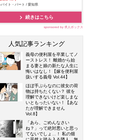
バイト・パート / 愛知県
続きはこちら
sponsored by 求人ボックス
人気記事ランキング
義母の便利屋を卒業してノ
ーストレス！ 離婚から始
まる妻と娘の新たな人生に
悔いはなし！【嫁を便利屋
扱いする義母 Vol.44】
ほぼ手ぶらなのに彼女の荷
物は持ちたくない？ 彼を
理解できないけど楽しまな
いともったいない！【あな
たが理解できません
Vol.8】
「あら、ごめんなさい
ね？」って絶対悪いと思っ
てないでしょ…！ 私の畑
に平然と踏み入る隣人…無