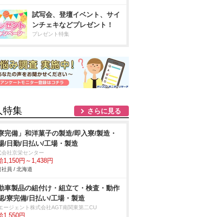
試写会、登壇イベント、サイ
ンチェキなどプレゼント！
プレゼント特集
人特集
さらに見る
寮完備」和洋菓子の製造/即入寮/製造・
場/日勤/日払い/工場・製造
式会社京栄センター
1,150円～1,438円
社員 / 北海道
動車製品の組付け・組立て・検査・動作
認/寮完備/日払い/工場・製造
Tエージェント株式会社AGT南関東第二CU
1,550円