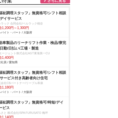
人特集
さらに見る
福祉調理スタッフ」無資格可/シフト相談
/デイサービス
ルラック 合同会社/ベルラック桃谷
1,200円～1,300円
バイト・パート / 大阪府
動車製品のリーチリフト作業・検品/寮完
/日勤/日払い/工場・製造
Tエージェント株式会社AGT東海第一CU
1,400円
社員 / 愛知県
福祉調理スタッフ」無資格可/シフト相談
/サービス付き高齢者向け住宅
式会社CBパートナー/リーブル和泉
1,180円
バイト・パート / 大阪府
福祉調理スタッフ」無資格可/時短/デイ
ービス
さと 株式会社/SPA FURUSATO 梅坪
1,140円