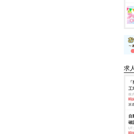
求
「
工
株
時給
派遣
自
確
U
時給