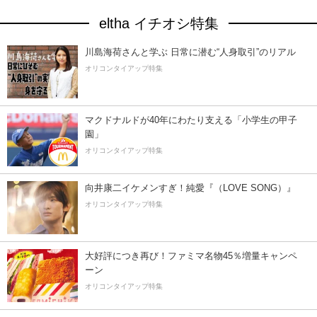
eltha イチオシ特集
川島海荷さんと学ぶ 日常に潜む“人身取引”のリアル
オリコンタイアップ特集
マクドナルドが40年にわたり支える「小学生の甲子
園」
オリコンタイアップ特集
向井康二イケメンすぎ！純愛『（LOVE SONG）』
オリコンタイアップ特集
大好評につき再び！ファミマ名物45％増量キャンペ
ーン
オリコンタイアップ特集