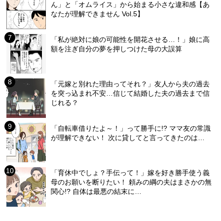
ん」と「オムライス」から始まる小さな違和感【あ
なたが理解できません Vol.5】
「私が絶対に娘の可能性を開花させる…！」娘に高
額を注ぎ自分の夢を押しつけた母の大誤算
「元嫁と別れた理由ってそれ？」友人から夫の過去
を突っ込まれ不安…信じて結婚した夫の過去まで信
じれる？
「自転車借りたよ～！」って勝手に!? ママ友の常識
が理解できない！ 次に貸してと言ってきたのは…
「育休中でしょ？手伝って！」嫁を好き勝手使う義
母のお願いを断りたい！ 頼みの綱の夫はまさかの無
関心!? 自体は最悪の結末に…