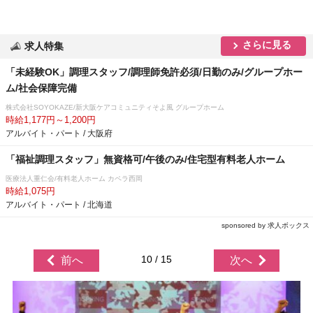
さらに見る
求人特集
「未経験OK」調理スタッフ/調理師免許必須/日勤のみ/グループホー
ム/社会保障完備
株式会社SOYOKAZE/新大阪ケアコミュニティそよ風 グループホーム
時給1,177円～1,200円
アルバイト・パート / 大阪府
「福祉調理スタッフ」無資格可/午後のみ/住宅型有料老人ホーム
医療法人重仁会/有料老人ホーム カペラ西岡
時給1,075円
アルバイト・パート / 北海道
sponsored by 求人ボックス
10 / 15
前へ
次へ