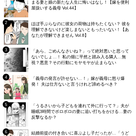
まる妻と娘の新たな人生に悔いはなし！【嫁を便利
屋扱いする義母 Vol.44】
ほぼ手ぶらなのに彼女の荷物は持ちたくない？ 彼を
理解できないけど楽しまないともったいない！【あ
なたが理解できません Vol.8】
「あら、ごめんなさいね？」って絶対悪いと思って
ないでしょ…！ 私の畑に平然と踏み入る隣人…無
視？悪意？その行動にモヤモヤが止まらない
「義母の発言が許せない…！」嫁が義母に怒り爆
発！ 夫は仕方ないと言うけれど諦めるべき？
「うるさいから子どもを連れて外に行って？」夫が
睡眠3時間でボロボロの妻に追い打ちをかける…妻の
反撃なるか？
結婚前提の付き合いに喜ぶよし子だったが…「うど