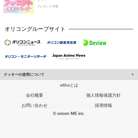
プレゼント特集
オリコングループサイト
クッキーの使用について
このサイトでは Cookie を使用して、ユーザーに合わせたコンテンツや広告の
elthaとは
表示、ソーシャル メディア機能の提供、広告の表示回数やクリック数の測定を
会社概要
個人情報保護方針
行っています。
また、ユーザーによるサイトの利用状況についても情報を収集し、ソーシャル
お問い合わせ
採用情報
メディアや広告配信、データ解析の各パートナーに提供しています。
各パートナーは、この情報とユーザーが各パートナーに提供した他の情報や、
© oricon ME inc.
ユーザーが各パートナーのサービスを使用したときに収集した他の情報を組み
合わせて使用することがあります。