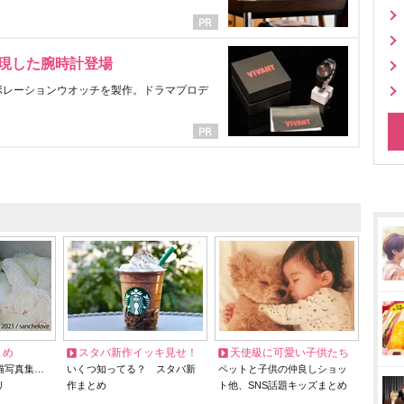
表現した腕時計登場
ラボレーションウオッチを製作。ドラマプロデ
とめ
スタバ新作イッキ見せ！
天使級に可愛い子供たち
猫写真集…
いくつ知ってる？ スタバ新
ペットと子供の仲良しショッ
リ
作まとめ
ト他、SNS話題キッズまとめ