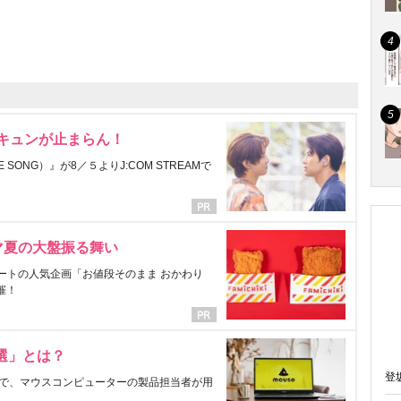
にキュンが止まらん！
ONG）』が8／５よりJ:COM STREAMで
マ夏の大盤振る舞い
ートの人気企画「お値段そのまま おかわり
催！
選」とは？
登
で、マウスコンピューターの製品担当者が用