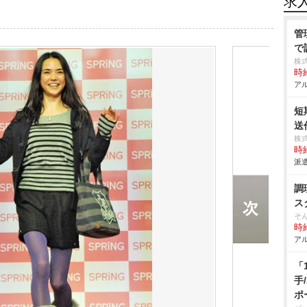
求
管
で
株
時給
アル
短
送
株
時給
派遣
調
ス
そ
時給
アル
「
手
ポ