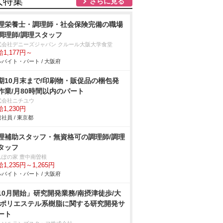
人特集
さらに見る
理栄養士・調理師・社会保険完備の職場
調理師/調理スタッフ
式会社デニーズジャパン クルール大阪大学食堂
1,177円～
バイト・パート / 大阪府
期10月末まで/印刷物・販促品の梱包発
作業/月80時間以内のパート
式会社ニチユウ
1,230円
社員 / 東京都
理補助スタッフ・無資格可の調理師/調理
タッフ
んぽの家 豊中南曽根
1,235円～1,265円
バイト・パート / 大阪府
10月開始」研究開発業務/南摂津徒歩/大
/ポリエステル系樹脂に関する研究開発サ
ート