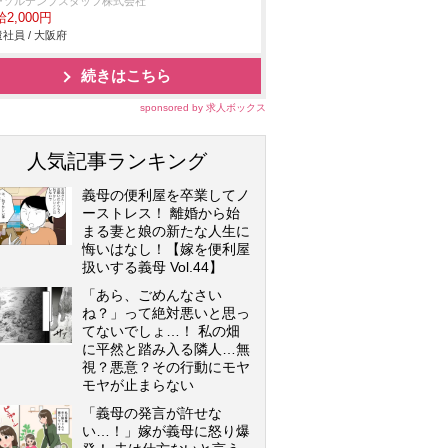
ーソルテンプスタッフ株式会社
2,000円
社員 / 大阪府
続きはこちら
sponsored by 求人ボックス
人気記事ランキング
義母の便利屋を卒業してノ
ーストレス！ 離婚から始
まる妻と娘の新たな人生に
悔いはなし！【嫁を便利屋
扱いする義母 Vol.44】
「あら、ごめんなさい
ね？」って絶対悪いと思っ
てないでしょ…！ 私の畑
に平然と踏み入る隣人…無
視？悪意？その行動にモヤ
モヤが止まらない
「義母の発言が許せな
い…！」嫁が義母に怒り爆