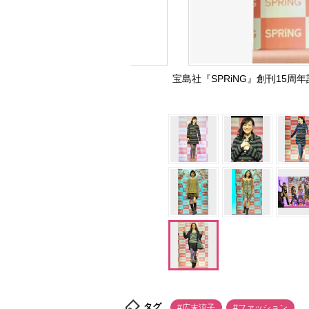
宝島社『SPRiNG』創刊1
タグ
#広末涼子
#ファッション