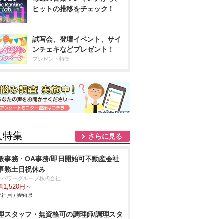
ヒットの推移をチェック！
試写会、登壇イベント、サイ
ンチェキなどプレゼント！
プレゼント特集
人特集
さらに見る
般事務・OA事務/即日開始可不動産会社
事務土日祝休み
ンパワーグループ株式会社
1,520円～
社員 / 愛知県
理スタッフ・無資格可の調理師/調理スタ