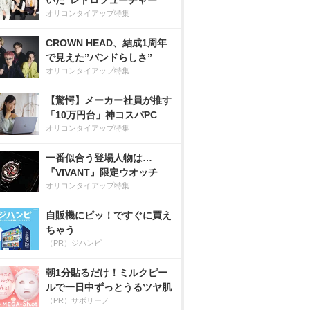
いた”レトロフューチャー”
オリコンタイアップ特集
CROWN HEAD、結成1周年
で見えた”バンドらしさ”
オリコンタイアップ特集
【驚愕】メーカー社員が推す
「10万円台」神コスパPC
オリコンタイアップ特集
一番似合う登場人物は…
『VIVANT』限定ウオッチ
オリコンタイアップ特集
自販機にピッ！ですぐに買え
ちゃう
（PR）ジハンピ
朝1分貼るだけ！ミルクピー
ルで一日中ずっとうるツヤ肌
（PR）サボリーノ