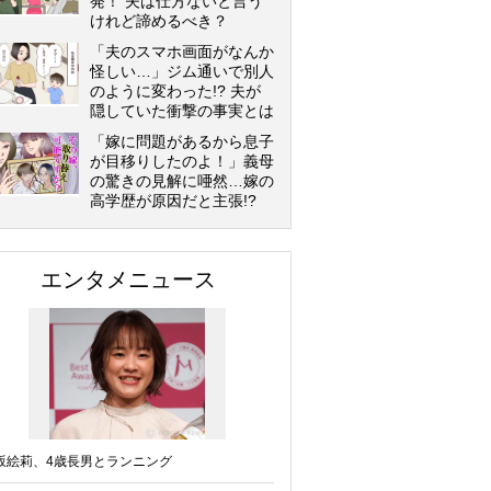
発！ 夫は仕方ないと言う
けれど諦めるべき？
「夫のスマホ画面がなんか
怪しい…」ジム通いで別人
のように変わった!? 夫が
隠していた衝撃の事実とは
「嫁に問題があるから息子
が目移りしたのよ！」義母
の驚きの見解に唖然…嫁の
高学歴が原因だと主張!?
エンタメニュース
坂絵莉、4歳長男とランニング