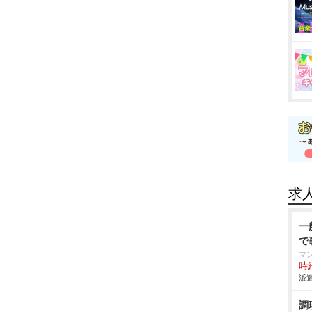
求
一
で
マ
時給
派遣
調