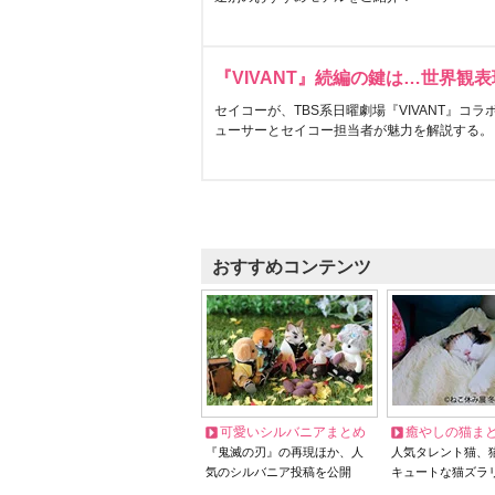
『VIVANT』続編の鍵は…世界観
セイコーが、TBS系日曜劇場『VIVANT』コ
ューサーとセイコー担当者が魅力を解説する。
おすすめコンテンツ
可愛いシルバニアまとめ
癒やしの猫ま
『鬼滅の刃』の再現ほか、人
人気タレント猫、
気のシルバニア投稿を公開
キュートな猫ズラ