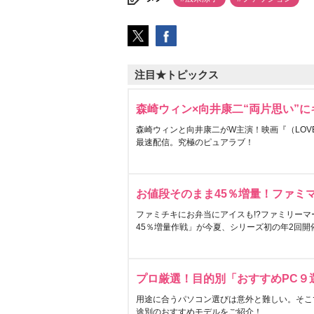
注目★トピックス
森崎ウィン×向井康二“両片思い”
森崎ウィンと向井康二がW主演！映画『（LOVE S
最速配信。究極のピュアラブ！
お値段そのまま45％増量！ファミ
ファミチキにお弁当にアイスも!?ファミリーマ
45％増量作戦」が今夏、シリーズ初の年2回開
プロ厳選！目的別「おすすめPC９
用途に合うパソコン選びは意外と難しい。そこ
途別のおすすめモデルをご紹介！