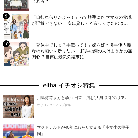
じれる？
「自転車借りたよ～！」って勝手に!? ママ友の常識
が理解できない！ 次に貸してと言ってきたのは…
「育休中でしょ？手伝って！」嫁を好き勝手使う義
母のお願いを断りたい！ 頼みの綱の夫はまさかの無
関心!? 自体は最悪の結末に…
eltha イチオシ特集
川島海荷さんと学ぶ 日常に潜む“人身取引”のリアル
オリコンタイアップ特集
マクドナルドが40年にわたり支える「小学生の甲子
園」