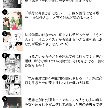
視？悪意？その行動にモヤモヤが止まらない
「義母の発言が許せない…！」嫁が義母に怒り爆
発！ 夫は仕方ないと言うけれど諦めるべき？
結婚前提の付き合いに喜ぶよし子だったが…「うど
ん」と「オムライス」から始まる小さな違和感【あ
なたが理解できません Vol.5】
「うるさいから子どもを連れて外に行って？」夫が
睡眠3時間でボロボロの妻に追い打ちをかける…妻の
反撃なるか？
「私が絶対に娘の可能性を開花させる…！」娘に高
額を注ぎ自分の夢を押しつけた母の大誤算
「元嫁と別れた理由ってそれ？」友人から夫の過去
を突っ込まれ不安…信じて結婚した夫の過去まで信