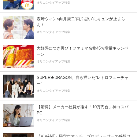
オリコンタイアップ特集
森崎ウィン×向井康二“両片思い”にキュンが止まら
ん！
オリコンタイアップ特集
大好評につき再び！ファミマ名物45％増量キャンペ
ーン
オリコンタイアップ特集
SUPER★DRAGON、自ら描いた”レトロフューチャ
ー”
オリコンタイアップ特集
【驚愕】メーカー社員が推す「10万円台」神コスパ
PC
オリコンタイアップ特集
『VIVANT』限定ウオッチ、プロデューサーの感想は