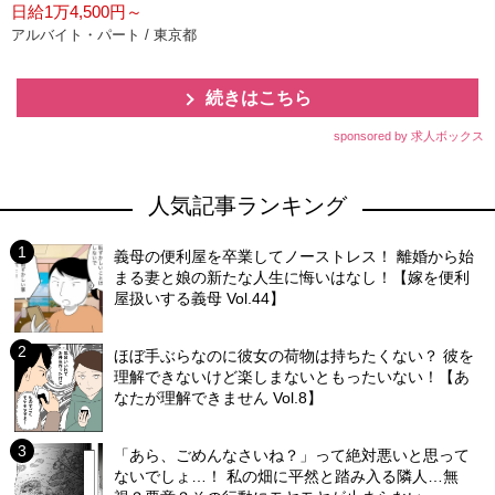
日給1万4,500円～
アルバイト・パート / 東京都
続きはこちら
sponsored by 求人ボックス
人気記事ランキング
義母の便利屋を卒業してノーストレス！ 離婚から始
まる妻と娘の新たな人生に悔いはなし！【嫁を便利
屋扱いする義母 Vol.44】
ほぼ手ぶらなのに彼女の荷物は持ちたくない？ 彼を
理解できないけど楽しまないともったいない！【あ
なたが理解できません Vol.8】
「あら、ごめんなさいね？」って絶対悪いと思って
ないでしょ…！ 私の畑に平然と踏み入る隣人…無