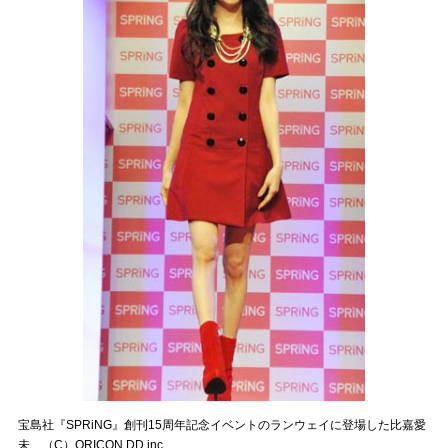
宝島社『SPRiNG』創刊15周年記念イベントのランウェイに登場した比嘉愛
未 （C）ORICON DD inc.