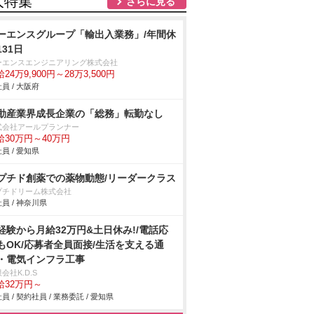
人特集
さらに見る
ーエンスグループ「輸出入業務」/年間休
131日
ーエンスエンジニアリング株式会社
24万9,900円～28万3,500円
員 / 大阪府
動産業界成長企業の「総務」転勤なし
式会社アールプランナー
給30万円～40万円
員 / 愛知県
プチド創薬での薬物動態/リーダークラス
プチドリーム株式会社
員 / 神奈川県
経験から月給32万円&土日休み!/電話応
もOK/応募者全員面接/生活を支える通
・電気インフラ工事
会社K.D.S
給32万円～
員 / 契約社員 / 業務委託 / 愛知県