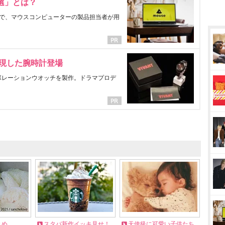
選」とは？
で、マウスコンピューターの製品担当者が用
表現した腕時計登場
ラボレーションウオッチを製作。ドラマプロデ
とめ
スタバ新作イッキ見せ！
天使級に可愛い子供たち