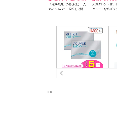
『鬼滅の刃』の再現ほか、人
人気タレント猫、
気のシルバニア投稿を公開
キュートな猫ズラ
P R