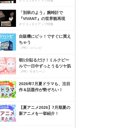
オリコンタイアップ特集
「別班のよう」腕時計で
『VIVANT』の世界観再現
オリコンタイアップ特集
自販機にピッ！ですぐに買え
ちゃう
（PR）ジハンピ
朝1分貼るだけ！ミルクピー
ルで一日中ずっとうるツヤ肌
（PR）サボリーノ
2026年7月夏ドラマも、注目
作＆話題作が勢ぞろい！
【夏アニメ2026】7月期夏の
新アニメを一挙紹介！