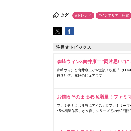
タグ
#トレンド
#インテリア・家電
注目★トピックス
森崎ウィン×向井康二“両片思い”
森崎ウィンと向井康二がW主演！映画『（LOVE S
最速配信。究極のピュアラブ！
お値段そのまま45％増量！ファミ
ファミチキにお弁当にアイスも!?ファミリーマ
45％増量作戦」が今夏、シリーズ初の年2回開