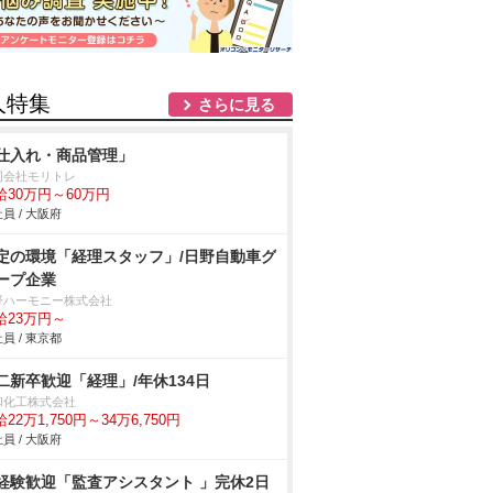
人特集
さらに見る
仕入れ・商品管理」
同会社モリトレ
給30万円～60万円
員 / 大阪府
定の環境「経理スタッフ」/日野自動車グ
ープ企業
野ハーモニー株式会社
給23万円～
員 / 東京都
二新卒歓迎「経理」/年休134日
和化工株式会社
22万1,750円～34万6,750円
員 / 大阪府
経験歓迎「監査アシスタント 」完休2日