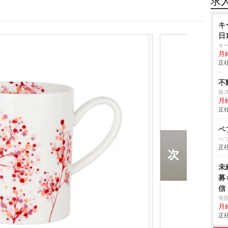
求
キ
日
キ
月給
正社
不
株
月
正社
ペ
ペ
正社
未
募
信
有限
月
正社