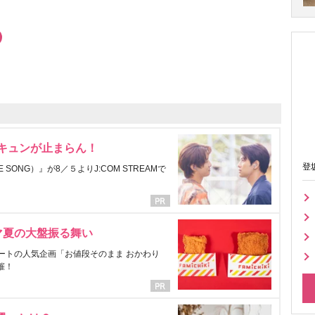
にキュンが止まらん！
登
ONG）』が8／５よりJ:COM STREAMで
マ夏の大盤振る舞い
ートの人気企画「お値段そのまま おかわり
催！