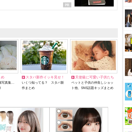
とめ
スタバ新作イッキ見せ！
天使級に可愛い子供たち
猫写真集…
いくつ知ってる？ スタバ新
ペットと子供の仲良しショッ
リ
作まとめ
ト他、SNS話題キッズまとめ