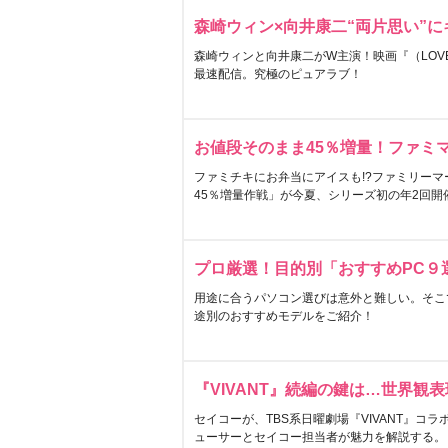
森崎ウィン×向井康二“両片思い”
森崎ウィンと向井康二がW主演！映画『（LOVE S
最速配信。究極のピュアラブ！
お値段そのまま45％増量！ファミ
ファミチキにお弁当にアイスも!?ファミリーマ
45％増量作戦」が今夏、シリーズ初の年2回開
プロ厳選！目的別「おすすめPC９
用途に合うパソコン選びは意外と難しい。そこ
途別のおすすめモデルをご紹介！
『VIVANT』続編の鍵は…世界観
セイコーが、TBS系日曜劇場『VIVANT』コ
ューサーとセイコー担当者が魅力を解説する。