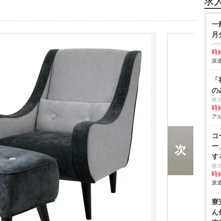
求
一
月
パ
時給
派遣
「
の
株
時給
アル
コ
ー
す
株
時給
派遣
寮
ん