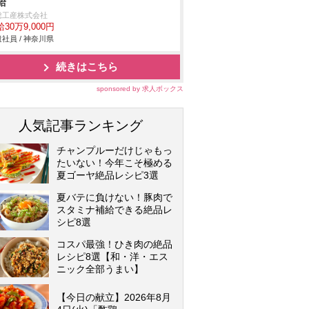
給
総工産株式会社
30万9,000円
社員 / 神奈川県
続きはこちら
sponsored by 求人ボックス
人気記事ランキング
チャンプルーだけじゃもっ
たいない！今年こそ極める
夏ゴーヤ絶品レシピ3選
夏バテに負けない！豚肉で
スタミナ補給できる絶品レ
シピ8選
コスパ最強！ひき肉の絶品
レシピ8選【和・洋・エス
ニック全部うまい】
【今日の献立】2026年8月