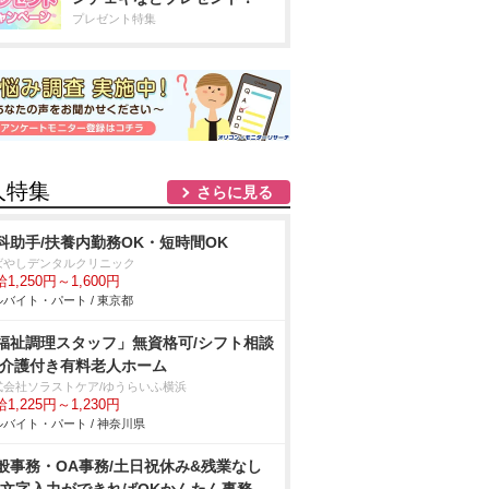
プレゼント特集
人特集
さらに見る
科助手/扶養内勤務OK・短時間OK
ばやしデンタルクリニック
1,250円～1,600円
バイト・パート / 東京都
福祉調理スタッフ」無資格可/シフト相談
/介護付き有料老人ホーム
式会社ソラストケア/ゆうらいふ横浜
1,225円～1,230円
バイト・パート / 神奈川県
般事務・OA事務/土日祝休み&残業なし