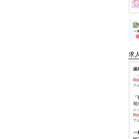
求
歯
こ
時給
アル
「
可
株
時給
アル
一