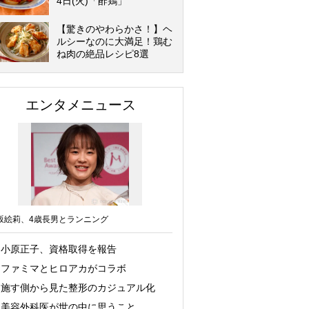
4日(火)「酢鶏」
【驚きのやわらかさ！】ヘ
ルシーなのに大満足！鶏む
ね肉の絶品レシピ8選
エンタメニュース
坂絵莉、4歳長男とランニング
小原正子、資格取得を報告
ファミマとヒロアカがコラボ
施す側から見た整形のカジュアル化
美容外科医が世の中に思うこと