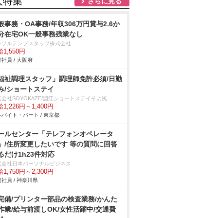
人特集
さらに見る
般事務・OA事務/年収306万円賞与2.6か
分在宅OK一般事務残業なし
ーソルテンプスタッフ株式会社
1,550円
社員 / 大阪府
福祉調理スタッフ」調理師免許必須/日勤
み/ショートステイ
式会社SOYOKAZE/淵江ショートステイそよ風
1,226円～1,400円
バイト・パート / 東京都
ールセンター「テレフォンオペレータ
」/住所変更したいです 等の質問に回答
るだけ1h23件対応
式会社日本パーソナルビジネス
1,750円～2,300円
社員 / 神奈川県
完備/プリンター部品の検査業務/かんた
作業/給与前渡しOK/女性活躍中/交通費