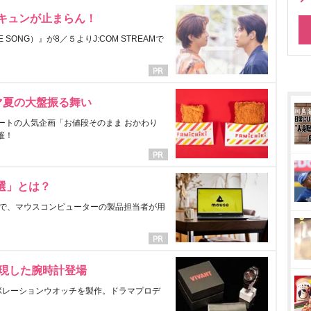
にキュンが止まらん！
ONG）』が8／５よりJ:COM STREAMで
マ夏の大盤振る舞い
ートの人気企画「お値段そのまま おかわり
催！
選」とは？
で、マウスコンピューターの製品担当者が用
表現した腕時計登場
ラボレーションウオッチを製作。ドラマプロデ