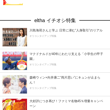
eltha イチオシ特集
川島海荷さんと学ぶ 日常に潜む“人身取引”のリアル
オリコンタイアップ特集
マクドナルドが40年にわたり支える「小学生の甲子
園」
オリコンタイアップ特集
森崎ウィン×向井康二“両片思い”にキュンが止まら
ん！
オリコンタイアップ特集
大好評につき再び！ファミマ名物45％増量キャンペ
ーン