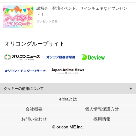
試写会、登壇イベント、サインチェキなどプレゼン
ト！
プレゼント特集
オリコングループサイト
クッキーの使用について
このサイトでは Cookie を使用して、ユーザーに合わせたコンテンツや広告の
elthaとは
表示、ソーシャル メディア機能の提供、広告の表示回数やクリック数の測定を
会社概要
個人情報保護方針
行っています。
また、ユーザーによるサイトの利用状況についても情報を収集し、ソーシャル
お問い合わせ
採用情報
メディアや広告配信、データ解析の各パートナーに提供しています。
各パートナーは、この情報とユーザーが各パートナーに提供した他の情報や、
© oricon ME inc.
ユーザーが各パートナーのサービスを使用したときに収集した他の情報を組み
合わせて使用することがあります。