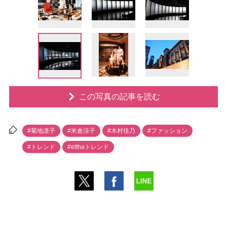
この写真の記事を読む
#菊地凛子
#米倉涼子
#木村佳乃
#ファッション
#トレンド
#elthaトレンド