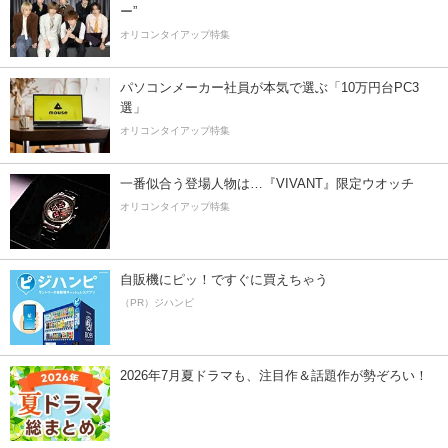
ー”
オリコンタイアップ特集
パソコンメーカー社員が本気で選ぶ「10万円台PC3
選」
オリコンタイアップ特集
一番似合う登場人物は…『VIVANT』限定ウオッチ
オリコンタイアップ特集
自販機にピッ！ですぐに買えちゃう
（PR）ジハンピ
2026年7月夏ドラマも、注目作＆話題作が勢ぞろい！