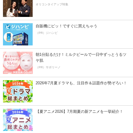
オリコンタイアップ特集
自販機にピッ！ですぐに買えちゃう
（PR）ジハンピ
朝1分貼るだけ！ミルクピールで一日中ずっとうるツ
ヤ肌
（PR）サボリーノ
2026年7月夏ドラマも、注目作＆話題作が勢ぞろい！
【夏アニメ2026】7月期夏の新アニメを一挙紹介！