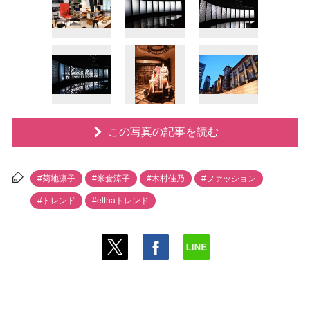
この写真の記事を読む
#菊地凛子
#米倉涼子
#木村佳乃
#ファッション
#トレンド
#elthaトレンド