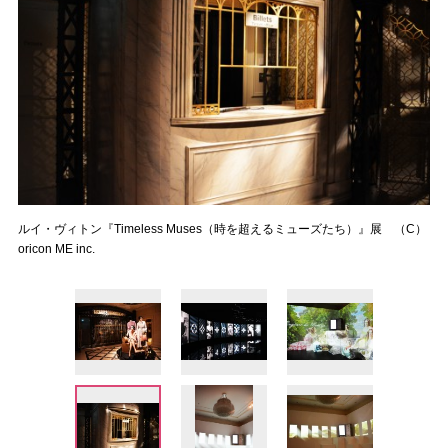
ルイ・ヴィトン『Timeless Muses（時を超えるミューズたち）』展 （C）
oricon ME inc.